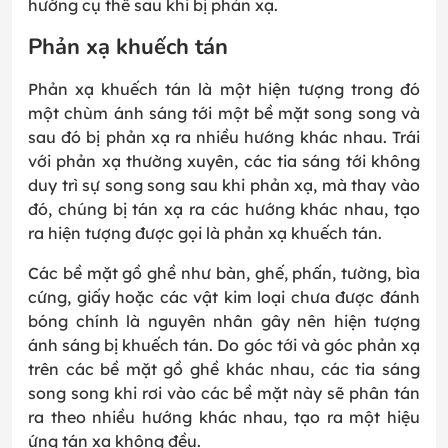
hướng cụ thể sau khi bị phản xạ.
Phản xạ khuếch tán
Phản xạ khuếch tán là một hiện tượng trong đó
một chùm ánh sáng tới một bề mặt song song và
sau đó bị phản xạ ra nhiều hướng khác nhau. Trái
với phản xạ thường xuyên, các tia sáng tới không
duy trì sự song song sau khi phản xạ, mà thay vào
đó, chúng bị tán xạ ra các hướng khác nhau, tạo
ra hiện tượng được gọi là phản xạ khuếch tán.
Các bề mặt gồ ghề như bàn, ghế, phấn, tường, bìa
cứng, giấy hoặc các vật kim loại chưa được đánh
bóng chính là nguyên nhân gây nên hiện tượng
ánh sáng bị khuếch tán. Do góc tới và góc phản xạ
trên các bề mặt gồ ghề khác nhau, các tia sáng
song song khi rơi vào các bề mặt này sẽ phân tán
ra theo nhiều hướng khác nhau, tạo ra một hiệu
ứng tán xạ không đều.