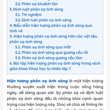
2.2
Phản xạ khuếch tán
3
Định luật phản xạ ánh sáng
3.1
Thí nghiệm
3.2
Định luật phản xạ ánh sáng
4
Biểu diễn hiện tượng phản xạ ánh sáng qua
hình vẽ
5
Hiện tượng phản xạ ánh sáng trên các vật liệu
phản xạ ánh sáng
5.1
Phản xạ ánh sáng qua mắt
5.2
Phản xạ ánh sáng qua gương cầu lồi
5.3
Phản xạ ánh sáng gương cầu lõm
6
Bài tập hiện tượng phản xạ ánh sáng trong sách
giáo khoa Khoa học tự nhiên lớp 7
Hiện tượng phản xạ ánh sáng
là một hiện tượng
thường xuyên xuất hiện trong cuộc sống hàng
ngày, dễ dàng quan sát. Sự phản xạ và định luật
phản xạ ánh sáng đều là những khía cạnh quan
trọng của hiện tượng này. Ihoc sẽ chia sẻ thông tin