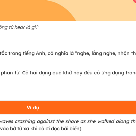
ng từ hear là gì?
tắc trong tiếng Anh, có nghĩa là “nghe, lắng nghe, nhận th
phân từ. Cả hai dạng quá khứ này đều có ứng dụng tro
Ví dụ
waves crashing against the shore as she walked along th
vào bờ từ xa khi cô đi dọc bãi biển).