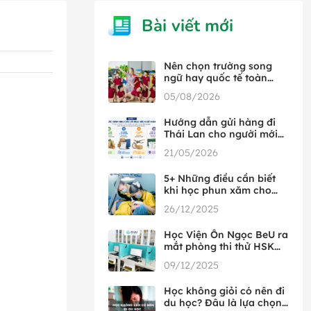
Bài viết mới
Nên chọn trường song
ngữ hay quốc tế toàn
phần
05/08/2026
Hướng dẫn gửi hàng đi
Thái Lan cho người mới
từ A đến Z
21/05/2026
5+ Những điều cần biết
khi học phun xăm cho
người mới bắt đầu
26/12/2025
Học Viện Ôn Ngọc BeU ra
mắt phòng thi thử HSK
đầu tiên tại Việt Nam,
09/12/2025
hợp tác cùng HSK Mock
Học không giỏi có nên đi
du học? Đâu là lựa chọn