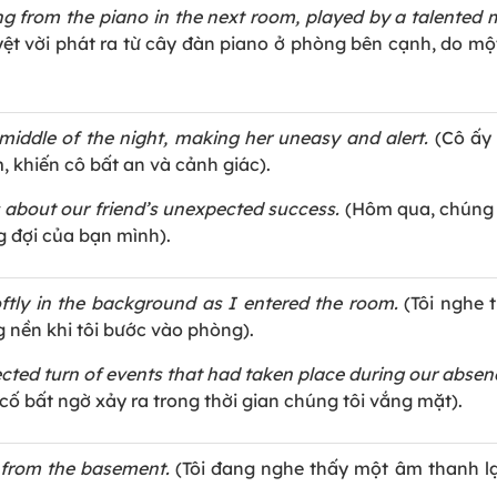
g from the piano in the next room, played by a talented 
uyệt vời phát ra từ cây đàn piano ở phòng bên cạnh, do mộ
middle of the night, making her uneasy and alert.
(Cô ấy
 khiến cô bất an và cảnh giác).
 about our friend’s unexpected success.
(Hôm qua, chúng 
g đợi của bạn mình).
oftly in the background as I entered the room.
(Tôi nghe 
g nền khi tôi bước vào phòng).
cted turn of events that had taken place during our absen
cố bất ngờ xảy ra trong thời gian chúng tôi vắng mặt).
 from the basement.
(Tôi đang nghe thấy một âm thanh lạ