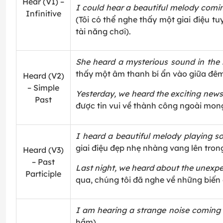
Hear (V1) –
I could hear a beautiful melody comin
Infinitive
(Tôi có thể nghe thấy một giai điệu t
tài năng chơi).
She heard a mysterious sound in the 
thấy một âm thanh bí ẩn vào giữa đêm,
Heard (V2)
– Simple
Yesterday, we heard the exciting news
Past
được tin vui về thành công ngoài mon
I heard a beautiful melody playing s
giai điệu đẹp nhẹ nhàng vang lên tron
Heard (V3)
– Past
Last night, we heard about the unexpe
Participle
qua, chúng tôi đã nghe về những biến 
I am hearing a strange noise coming
hầm).