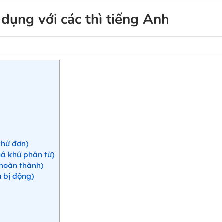
 dụng với các thì tiếng Anh
khứ đơn)
uá khứ phân từ)
 hoàn thành)
u bị động)