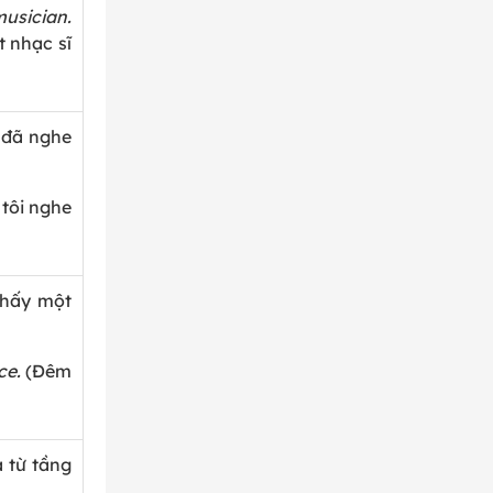
musician.
t nhạc sĩ
 đã nghe
tôi nghe
thấy một
ce.
(Đêm
 từ tầng