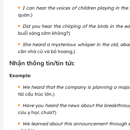
I can hear the voices of children playing in the
quán.)
Did you hear the chirping of the birds in the e
buổi sáng sớm không?)
She heard a mysterious whisper in the old, ab
căn nhà cũ và bỏ hoang.)
Nhận thông tin/tin tức
Example:
We heard that the company is planning a major 
tái cấu trúc lớn.)
Have you heard the news about the breakthrou
cứu y học chưa?)
We learned about this announcement through s