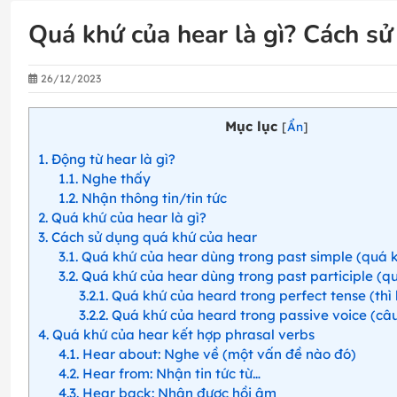
Quá khứ của hear là gì? Cách sử
26/12/2023
Mục lục
[
Ẩn
]
1
Động từ hear là gì?
1.1
Nghe thấy
1.2
Nhận thông tin/tin tức
2
Quá khứ của hear là gì?
3
Cách sử dụng quá khứ của hear
3.1
Quá khứ của hear dùng trong past simple (quá 
3.2
Quá khứ của hear dùng trong past participle (q
3.2.1
Quá khứ của heard trong perfect tense (thì
3.2.2
Quá khứ của heard trong passive voice (câ
4
Quá khứ của hear kết hợp phrasal verbs
4.1
Hear about: Nghe về (một vấn đề nào đó)
4.2
Hear from: Nhận tin tức từ…
4.3
Hear back: Nhận được hồi âm