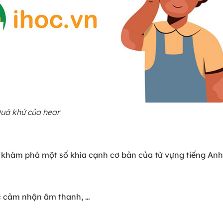
uá khứ của hear
 khám phá một số khía cạnh cơ bản của từ vựng tiếng Anh
ệc cảm nhận âm thanh, …