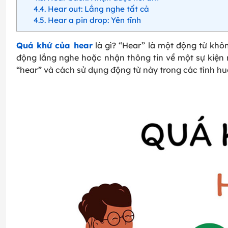
4.4
Hear out: Lắng nghe tất cả
4.5
Hear a pin drop: Yên tĩnh
Quá khứ của hear
là gì? “Hear” là một động từ khô
động lắng nghe hoặc nhận thông tin về một sự kiện 
“hear” và cách sử dụng động từ này trong các tình hu