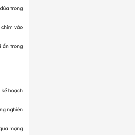
 đùa trong
 chim vào
í ẩn trong
n kế hoạch
ong nghiên
g qua mạng