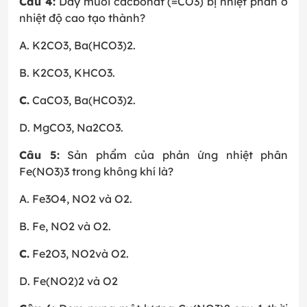
Câu 4:
Dãy muối cacbonat (=CO3) bị nhiệt phân ở
nhiệt độ cao tạo thành?
A. K2CO3, Ba(HCO3)2.
B. K2CO3, KHCO3.
C.
CaCO3, Ba(HCO3)2.
D. MgCO3, Na2CO3.
Câu 5:
Sản phẩm của phản ứng nhiệt phân
Fe(NO3)3 trong không khí là?
A. Fe3O4, NO2 và O2.
B. Fe, NO2 và O2.
C.
Fe2O3, NO2và O2.
D. Fe(NO2)2 và O2