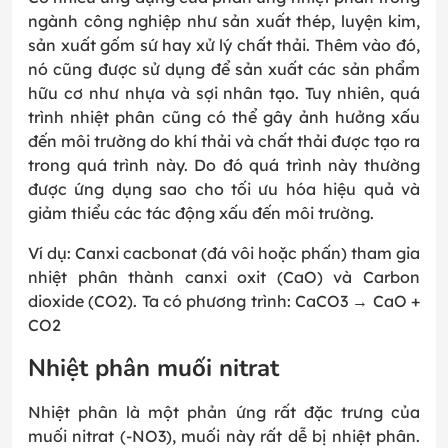
ngành công nghiệp như sản xuất thép, luyện kim,
sản xuất gốm sứ hay xử lý chất thải. Thêm vào đó,
nó cũng được sử dụng để sản xuất các sản phẩm
hữu cơ như nhựa và sợi nhân tạo. Tuy nhiên, quá
trình nhiệt phân cũng có thể gây ảnh hưởng xấu
đến môi trường do khí thải và chất thải được tạo ra
trong quá trình này. Do đó quá trình này thường
được ứng dụng sao cho tối ưu hóa hiệu quả và
giảm thiểu các tác động xấu đến môi trường.
Ví dụ: Canxi cacbonat (đá vôi hoặc phấn) tham gia
nhiệt phân thành canxi oxit (CaO) và Carbon
dioxide (CO2). Ta có phương trình: CaCO3 → CaO +
CO2
Nhiệt phân muối nitrat
Nhiệt phân là một phản ứng rất đặc trưng của
muối nitrat (-NO3), muối này rất dễ bị nhiệt phân.