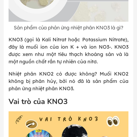
Sản phẩm của phản ứng nhiệt phân KNO3 là gì?
KNO3 (gọi là Kali Nitrat hoặc Potassium Nitrate),
đây là muối ion của ion K + và ion NO3-. KNO3
được xem như một tiêu thạch khoáng sản và là
một nguồn chất rắn tự nhiên của nitơ.
Nhiệt phân KNO2 có được không? Muối KNO2
không bị phân hủy, bởi nó đã là sản phẩm của
phản ứng nhiệt phân KNO3.
Vai trò của KNO3