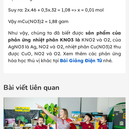
Suy ra: 2x.46 + 0,5x.32 = 1,08 => x = 0,01 mol
Vậy mCu(NO3)2 = 1,88 gam
Như vậy, chúng ta đã biết được
sản phẩm của
phản ứng nhiệt phân KNO3 là
KNO2 và O2, của
AgNO3 là Ag, NO2 và O2, nhiệt phân Cu(NO3)2 thu
được CuO, NO2 và O2. Xem thêm các phản ứng
hóa học thú vị khác tại
Bài Giảng Điện Tử
nhé.
Bài viết liên quan