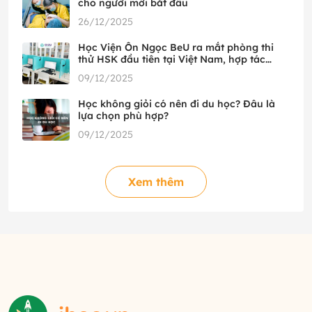
cho người mới bắt đầu
26/12/2025
Học Viện Ôn Ngọc BeU ra mắt phòng thi
thử HSK đầu tiên tại Việt Nam, hợp tác
cùng HSK Mock
09/12/2025
Học không giỏi có nên đi du học? Đâu là
lựa chọn phù hợp?
09/12/2025
Xem thêm