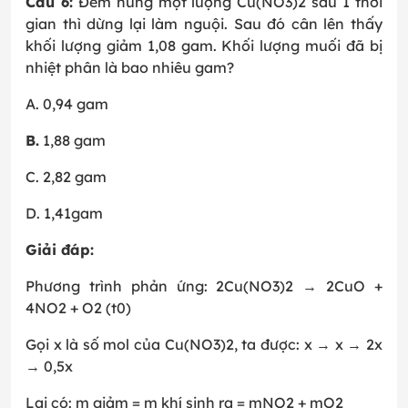
Câu 6:
Đem nung một lượng Cu(NO3)2 sau 1 thời
gian thì dừng lại làm nguội. Sau đó cân lên thấy
khối lượng giảm 1,08 gam. Khối lượng muối đã bị
nhiệt phân là bao nhiêu gam?
A. 0,94 gam
B.
1,88 gam
C. 2,82 gam
D. 1,41gam
Giải đáp:
Phương trình phản ứng: 2Cu(NO3)2 → 2CuO +
4NO2 + O2 (t0)
Gọi x là số mol của Cu(NO3)2, ta được: x → x → 2x
→ 0,5x
Lại có: m giảm = m khí sinh ra = mNO2 + mO2