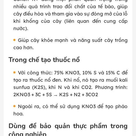
nhiều quá trình trao đổi chất của tế bào, giúp
cây điều hòa và tham gia vào sự đóng mở của lỗ
khí khổng của cây (liên quan đến cung cấp
nước).
Giúp cây khỏe mạnh và năng suất cây trồng
cao hơn.
Trong chế tạo thuốc nổ
Với công thức: 75% KNO3, 10% S và 15% C để
tạo ra thuốc nổ đen. Khi nổ, nó tạo ra muối kali
sunfua (K2S), khí N và khí CO2. Phương trình:
2KNO3 + 3C + 5S → K2S + N2 + 3CO2
Ngoài ra, có thể sử dụng KNO3 để tạo pháo
hoa.
Dùng để bảo quản thực phẩm trong
công nghiệp