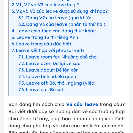
2
V1, V2 và V3 của leave là gì?
3
V2 và V3 của leave được sử dụng khi nào?
3.1
Dạng V2 của leave (quá khứ):
3.2
Dạng V3 của leave (phân từ thứ hai):
4
Leave chia theo các dạng thức khác
5
Leave trong 13 thì tiếng Anh
6
Leave trong câu đặc biệt
7
Leave kết hợp với phrasal verb
7.1
Leave room for: Nhường chỗ cho
7.2
Leave over: Để lại về sau
7.3
Leave about: Để lộn xộn
7.4
Leave behind: Bỏ quên
7.5
Leave off: Bỏ, thôi, ngừng (việc)
7.6
Leave out: Bỏ sót
Bạn đang tìm cách chia
V3 của leave
trong câu?
Bài viết dưới đây sẽ hướng dẫn về các trường hợp
chia động từ này, giúp bạn nhanh chóng xác định
dạng chia phù hợp với nhu cầu tìm kiếm của mình.
Bên cạnh đó, bạn cũng sẽ có cơ hội review ý nghĩa