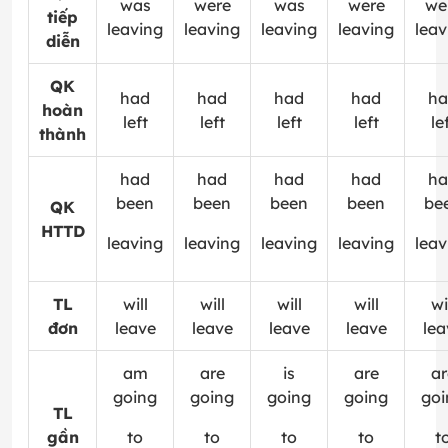
was
were
was
were
we
tiếp
leaving
leaving
leaving
leaving
leav
diễn
QK
had
had
had
had
ha
hoàn
left
left
left
left
le
thành
had
had
had
had
ha
been
been
been
been
be
QK
HTTD
leaving
leaving
leaving
leaving
leav
TL
will
will
will
will
wi
đơn
leave
leave
leave
leave
lea
am
are
is
are
ar
going
going
going
going
goi
TL
gần
to
to
to
to
t