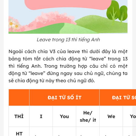
Leave trong 13 thì tiếng Anh
Ngoài cách chia V3 của leave thì dưới đây là một
bảng tóm tắt cách chia động từ “leave” trong 13
thì tiếng Anh. Trong trường hợp câu chỉ có một
động từ “leave” đứng ngay sau chủ ngữ, chúng ta
sẽ chia động từ này theo chủ ngữ đó.
ĐẠI TỪ SỐ ÍT
ĐẠI TỪ S
He/
THÌ
I
You
We
Yo
she/ it
HT