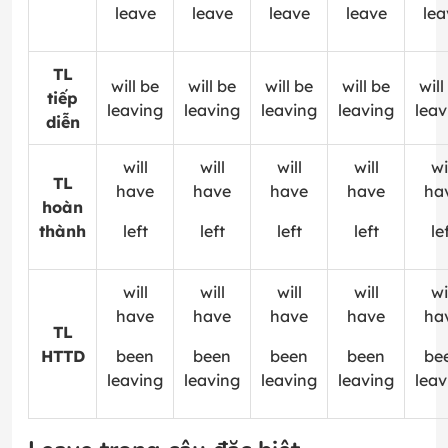
leave
leave
leave
leave
lea
TL
will be
will be
will be
will be
will
tiếp
leaving
leaving
leaving
leaving
leav
diễn
will
will
will
will
wi
TL
have
have
have
have
ha
hoàn
thành
left
left
left
left
le
will
will
will
will
wi
have
have
have
have
ha
TL
HTTD
been
been
been
been
be
leaving
leaving
leaving
leaving
leav