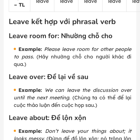
leave
leave
leave
leave
lea
– TL
Leave kết hợp với phrasal verb
Leave room for: Nhường chỗ cho
Example:
Please leave room for other people
to pass.
(Hãy nhường chỗ cho người khác đi
qua.)
Leave over: Để lại về sau
Example:
We can leave the discussion over
until the next meeting.
(Chúng ta có thể để lại
cuộc thảo luận đến cuộc họp sau.)
Leave about: Để lộn xộn
Example:
Don’t leave your things about; it
looks messy.
(Đừng để đồ lộn xộn; nó trông lộn