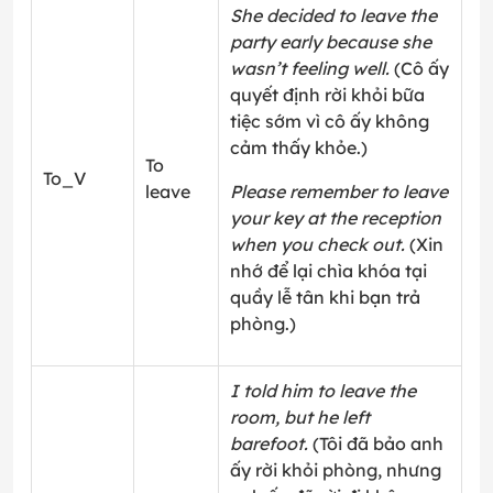
She decided to leave the
party early because she
wasn’t feeling well.
(Cô ấy
quyết định rời khỏi bữa
tiệc sớm vì cô ấy không
cảm thấy khỏe.)
To
To_V
leave
Please remember to leave
your key at the reception
when you check out.
(Xin
nhớ để lại chìa khóa tại
quầy lễ tân khi bạn trả
phòng.)
I told him to leave the
room, but he left
barefoot.
(Tôi đã bảo anh
ấy rời khỏi phòng, nhưng