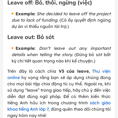
Leave off: Bỏ, thôi, ngừng (việc)
Example:
She decided to leave off the project
due to lack of funding.
(Cô ấy quyết định ngừng
dự án vì thiếu nguồn tài trợ.)
Leave out: Bỏ sót
Example:
Don’t leave out any important
details when telling the story.
(Đừng bỏ sót bất
kỳ chi tiết quan trọng nào khi kể chuyện.)
Trên đây là cách chia
V3 của leave
,
Thư viện
online
hy vọng rằng bạn sẽ áp dụng chúng đúng
cho mọi bài tập chia động từ cụ thể. Ngoài ra, khi
sử dụng “leave” trong giao tiếp, hãy chú ý đến việc
diễn đạt đúng ngữ pháp. Để có thêm kiến thức
tiếng Anh hữu ích trong chương trình
sách giáo
khoa tiếng Anh lớp 7
, đừng quên theo dõi chúng tôi
ngay hôm nay nhé!