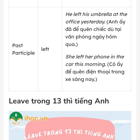
He left his umbrella at the
office yesterday.
(Anh ấy
đã để quên chiếc dù tại
văn phòng ngày hôm
qua.)
Past
left
Participle
She left her phone in the
car this morning.
(Cô ấy
để quên điện thoại trong
xe sáng nay.)
Leave trong 13 thì tiếng Anh