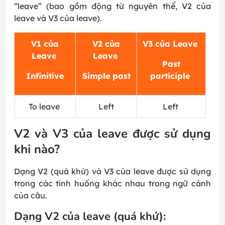
“leave” (bao gồm động từ nguyên thể, V2 của
leave và V3 của leave).
V1 của
V2 của
V3 của Leave
Leave
Leave
Past
Infinitive
Simple past
participle
To leave
Left
Left
V2 và V3 của leave được sử dụng
khi nào?
Dạng V2 (quá khứ) và V3 của leave được sử dụng
trong các tình huống khác nhau trong ngữ cảnh
của câu.
Dạng V2 của leave (quá khứ):