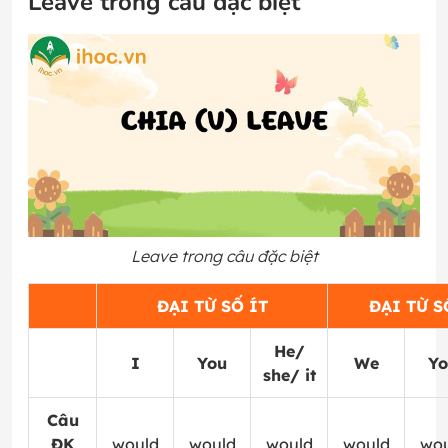
Leave trong câu đặc biệt
Leave trong câu đặc biệt
ĐẠI TỪ SỐ ÍT
ĐẠI TỪ S
He/
I
You
We
Yo
she/ it
Câu
ĐK
would
would
would
would
wou