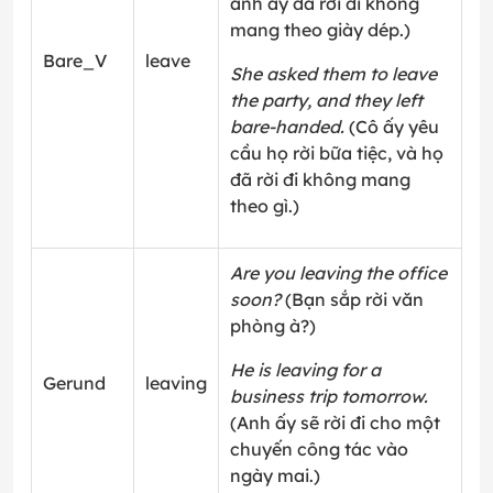
anh ấy đã rời đi không
mang theo giày dép.)
Bare_V
leave
She asked them to leave
the party, and they left
bare-handed.
(Cô ấy yêu
cầu họ rời bữa tiệc, và họ
đã rời đi không mang
theo gì.)
Are you leaving the office
soon?
(Bạn sắp rời văn
phòng à?)
He is leaving for a
Gerund
leaving
business trip tomorrow.
(Anh ấy sẽ rời đi cho một
chuyến công tác vào
ngày mai.)