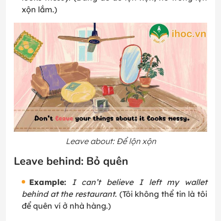
xộn lắm.)
Leave about: Để lộn xộn
Leave behind: Bỏ quên
Example:
I can’t believe I left my wallet
behind at the restaurant
. (Tôi không thể tin là tôi
để quên ví ở nhà hàng.)