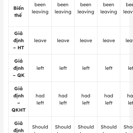
been
been
been
been
be
Biến
leaving
leaving
leaving
leaving
leav
thế
Giả
định
leave
leave
leave
leave
lea
– HT
Giả
định
left
left
left
left
le
– QK
Giả
định
had
had
had
had
ha
–
left
left
left
left
le
QKHT
Giả
Should
Should
Should
Should
Sho
định