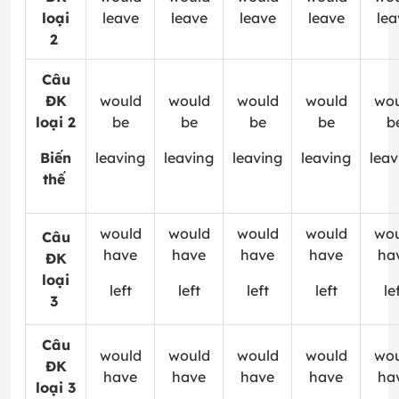
loại
leave
leave
leave
leave
lea
2
Câu
ĐK
would
would
would
would
wou
loại 2
be
be
be
be
b
Biến
leaving
leaving
leaving
leaving
leav
thế
would
would
would
would
wou
Câu
have
have
have
have
ha
ĐK
loại
left
left
left
left
le
3
Câu
would
would
would
would
wou
ĐK
have
have
have
have
ha
loại 3