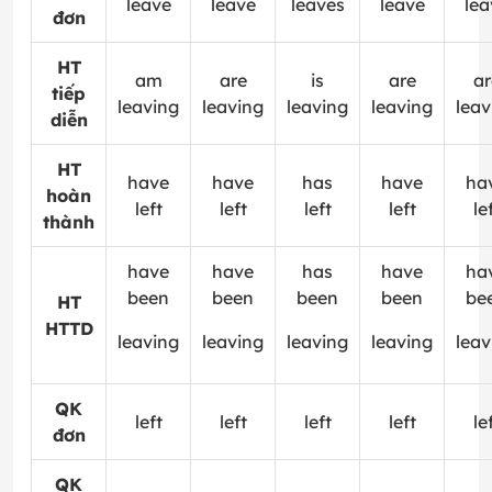
leave
leave
leaves
leave
lea
đơn
HT
am
are
is
are
ar
tiếp
leaving
leaving
leaving
leaving
leav
diễn
HT
have
have
has
have
ha
hoàn
left
left
left
left
le
thành
have
have
has
have
ha
been
been
been
been
be
HT
HTTD
leaving
leaving
leaving
leaving
leav
QK
left
left
left
left
le
đơn
QK