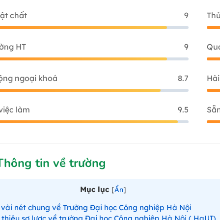
ật chất
9
Thủ
ường HT
9
Qua
ộng ngoại khoá
8.7
Hài
việc làm
9.5
Sẵn
Thông tin về trường
Mục lục
[
Ẩn
]
vài nét chung về Trường Đại học Công nghiệp Hà Nội
 thiệu sơ lược về trường Đại học Công nghiệp Hà Nội ( HaUI)