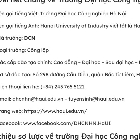
ên gọi tiếng Việt: Trường Đại học Công nghiệp Hà Nội
ên gọi tiếng Anh: Hanoi University of Industry viết tắt là H
ã trường:
DCN
oại trường: Công lập
ác cấp đào tạo chính: Cao đẳng – Đại học – Sau đại học –
ơ sở đào tạo: Số 298 đường Cầu Diễn, quận Bắc Từ Liêm, H
iện thoại liên hệ: (+84) 243 765 5121.
mail: dhcnhn@haui.edu.vn – tuyensinh@haui.edu.vn
rang web: https://www.haui.edu.vn/
acebook: www.facebook.com/DHCNHN.HaUI
 thiệu sơ lược về trường Đại học Công ng