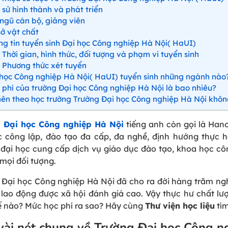
 sử hình thành và phát triển
ngũ cán bộ, giảng viên
ở vật chất
g tin tuyển sinh Đại học Công nghiệp Hà Nội( HaUI)
Thời gian, hình thức, đối tượng và phạm vi tuyển sinh
Phương thức xét tuyển
học Công nghiệp Hà Nội( HaUI) tuyển sinh những ngành nào
phí của trường Đại học Công nghiệp Hà Nội là bao nhiêu?
ên theo học trường Trường Đại học Công nghiệp Hà Nội khô
 Đại học Công nghiệp Hà Nội
tiếng anh còn gọi là Hanoi
c công lập, đào tạo đa cấp, đa nghề, định hướng thực
 đại học cung cấp dịch vụ giáo dục đào tạo, khoa học cô
 mọi đối tượng.
 Đại học Công nghiệp Hà Nội đã cho ra đời hàng trăm nghì
 lao động được xã hội đánh giá cao. Vậy thực hư chất l
ế nào? Mức học phí ra sao? Hãy cùng
Thư viện học liệu
tìm
vài nét chung về Trường Đại học Công n