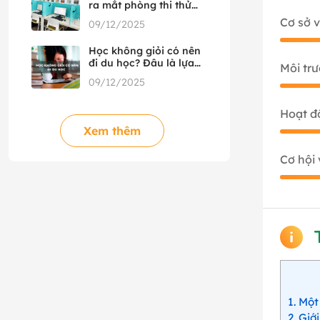
ra mắt phòng thi thử
HSK đầu tiên tại Việt
Cơ sở v
09/12/2025
Nam, hợp tác cùng
HSK Mock
Học không giỏi có nên
đi du học? Đâu là lựa
Môi tr
chọn phù hợp?
09/12/2025
Hoạt đ
Xem thêm
Cơ hội 
1
Một 
2
Giới