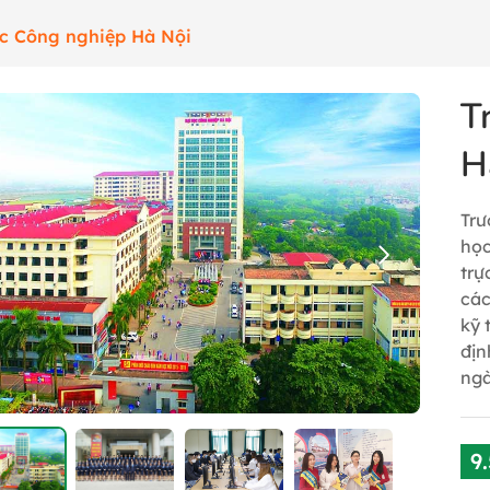
c Công nghiệp Hà Nội
T
H
Trư
học
trự
các
kỹ 
địn
ngà
9