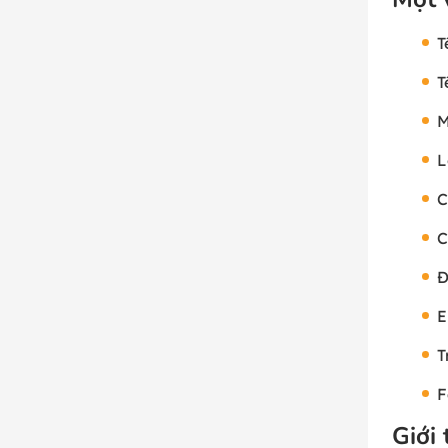
T
T
M
L
C
C
Đ
E
T
F
Giới