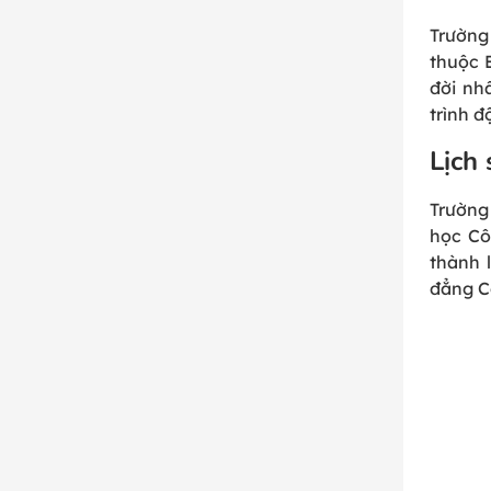
Trường
thuộc 
đời nh
trình đ
Lịch 
Trường
học Cô
thành 
đẳng C