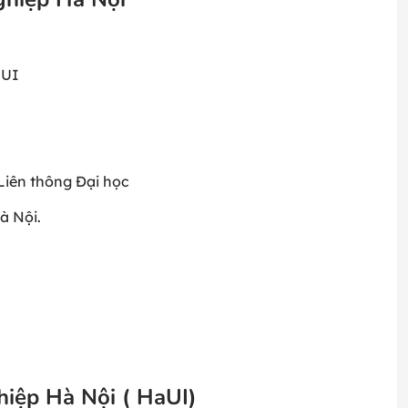
aUI
 Liên thông Đại học
à Nội.
hiệp Hà Nội ( HaUI)