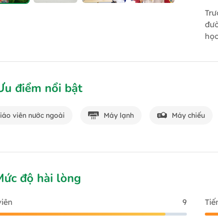
Trư
đườ
học
Ưu điểm nổi bật
iáo viên nước ngoài
Máy lạnh
Máy chiếu
Mức độ hài lòng
viên
9
Tiế