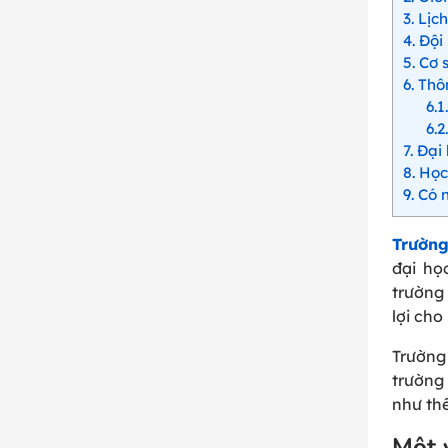
3
Lịch
4
Đội 
5
Cơ s
6
Thôn
6.1
6.2
7
Đại 
8
Học 
9
Có n
Trường
đại họ
trường
lợi cho
Trường
trường
như th
Một 