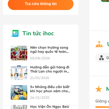
Tra cứu thông tin
Tin tức ihoc
Nên chọn trường song
ngữ hay quốc tế toàn
phần
G
05/08/2026
Hướng dẫn gửi hàng đi
Thái Lan cho người mới
từ A đến Z
21/05/2026
5+ Những điều cần biết
khi học phun xăm cho
người mới bắt đầu
26/12/2025
Giảng 
Học Viện Ôn Ngọc BeU