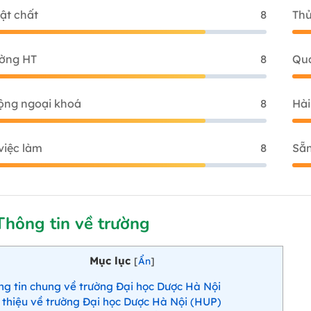
ật chất
8
Thủ
ường HT
8
Qua
ộng ngoại khoá
8
Hài
việc làm
8
Sẵn
Thông tin về trường
Mục lục
[
Ẩn
]
g tin chung về trường Đại học Dược Hà Nội
 thiệu về trường Đại học Dược Hà Nội (HUP)