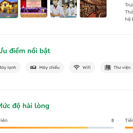
Trư
Thá
hệ 
Ưu điểm nổi bật
Máy lạnh
Máy chiếu
Wifi
Thư viện
Mức độ hài lòng
viên
8
Tiế