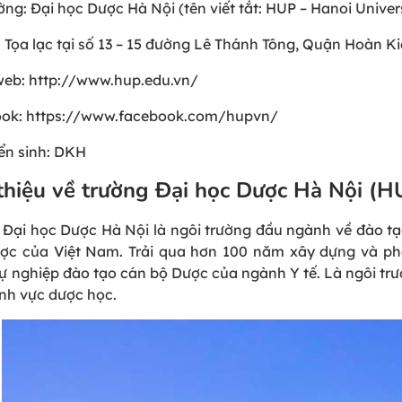
ờng: Đại học Dược Hà Nội (tên viết tắt: HUP – Hanoi Unive
: Tọa lạc tại số 13 – 15 đường Lê Thánh Tông, Quận Hoàn K
web: http://www.hup.edu.vn/
ok: https://www.facebook.com/hupvn/
ển sinh: DKH
 thiệu về trường Đại học Dược Hà Nội (H
 Đại học Dược Hà Nội là ngôi trường đầu ngành về đào tạo
ợc của Việt Nam.​​ Trải qua hơn 100 năm xây dựng và phá
ự nghiệp đào tạo cán bộ Dược của ngành Y tế. Là ngôi trư
ĩnh vực dược học.