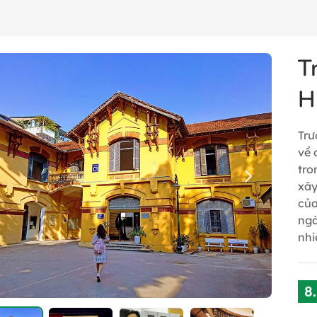
T
H
Trư
về 
tro
xây
của
ngà
nhi
8