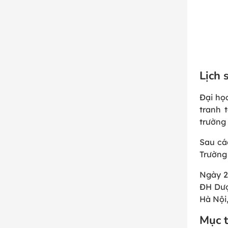
Lịch 
Đại họ
tranh 
trường
Sau cá
Trường
Ngày 2
ĐH Dượ
Hà Nội,
Mục t