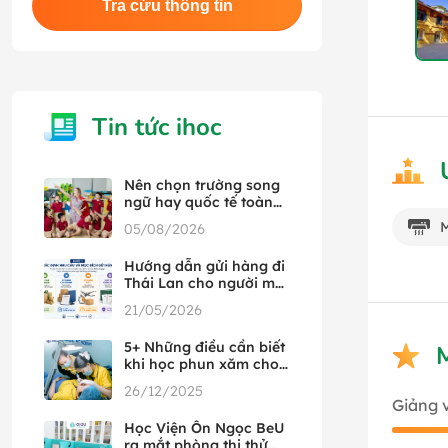
Tra cứu thông tin
Tin tức ihoc
Nên chọn trường song
ngữ hay quốc tế toàn
phần
05/08/2026
Hướng dẫn gửi hàng đi
Thái Lan cho người mới
từ A đến Z
21/05/2026
5+ Những điều cần biết
khi học phun xăm cho
người mới bắt đầu
26/12/2025
Giảng 
Học Viện Ôn Ngọc BeU
ra mắt phòng thi thử