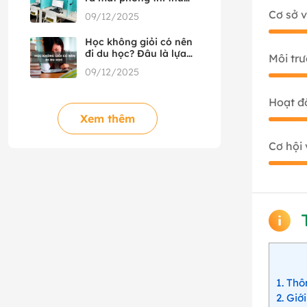
HSK đầu tiên tại Việt
Cơ sở v
09/12/2025
Nam, hợp tác cùng
HSK Mock
Học không giỏi có nên
đi du học? Đâu là lựa
Môi tr
chọn phù hợp?
09/12/2025
Hoạt đ
Xem thêm
Cơ hội 
1
Thôn
2
Giới