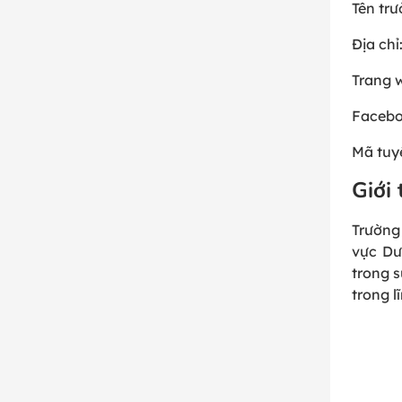
Tên trư
Địa chỉ
Trang 
Facebo
Mã tuy
Giới
Trường
vực Dư
trong s
trong l