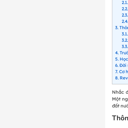
2.1
2.2
2.3
2.4
3
Thôn
3.1
3.2
3.3
4
Trườ
5
Học 
6
Đời 
7
Cơ h
8
Revi
Nhắc 
Một ngô
đất nướ
Thôn