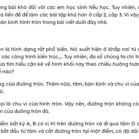
g bài khó đối với các em học sinh tiểu học. Tuy nhiên
 là tiền đề để làm các bài tập khó hơn ở cấp 2, cấp 3. Vì vậ
án kính hình tròn trong bài viết dưới đây nhé.
n là hình dạng rất phổ biến. Nó xuất hiện ở khắp nơi từ
c công trình kiến trúc,… Tuy nhiên, đa số chúng ta chỉ ti
a tìm hiểu cặn kẽ về hình khối này theo chiều hướng toá
ế nào?
g của đường tròn. Thêm nữa, tâm, bán kính và chu vi của
ó.
 là chu vi của hình tròn. Vậy nên, đường tròn không có 
m của đường tròn đó.
ểm bất kỳ A, B có vị trí trên đường tròn và đi qua tâm O
 bắt đầu từ tâm và cắt đường tròn tại một điểm, có độ dà