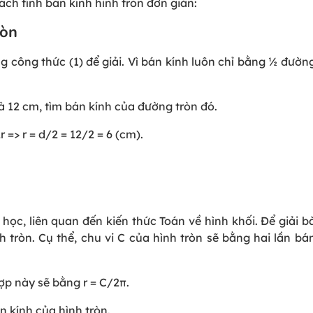
ách tính bán kính hình tròn đơn giản:
ròn
 công thức (1) để giải. Vì bán kính luôn chỉ bằng ½ đường
là 12 cm, tìm bán kính của đường tròn đó.
 => r = d/2 = 12/2 = 6 (cm).
ọc, liên quan đến kiến thức Toán về hình khối. Để giải bà
 tròn. Cụ thể, chu vi C của hình tròn sẽ bằng hai lần bá
ợp này sẽ bằng r = C/2π.
n kính của hình tròn.