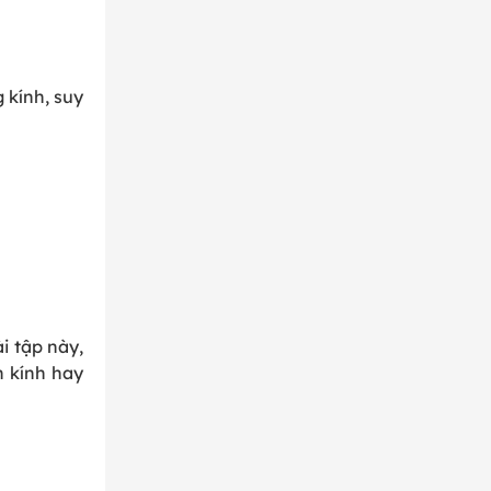
 kính, suy
i tập này,
n kính hay