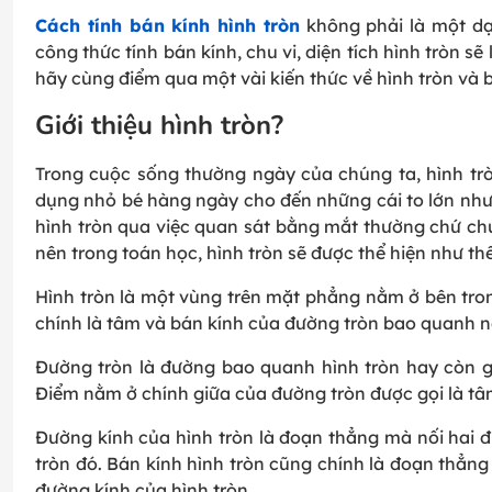
Cách tính bán kính hình tròn
không phải là một dạn
công thức tính bán kính, chu vi, diện tích hình tròn sẽ
hãy cùng điểm qua một vài kiến thức về hình tròn và b
Giới thiệu hình tròn?
Trong cuộc sống thường ngày của chúng ta, hình trò
dụng nhỏ bé hàng ngày cho đến những cái to lớn như cá
hình tròn qua việc quan sát bằng mắt thường chứ chư
nên trong toán học, hình tròn sẽ được thể hiện như th
Hình tròn là một vùng trên mặt phẳng nằm ở bên tron
chính là tâm và bán kính của đường tròn bao quanh n
Đường tròn là đường bao quanh hình tròn hay còn gọi
Điểm nằm ở chính giữa của đường tròn được gọi là tâ
Đường kính của hình tròn là đoạn thẳng mà nối hai đi
tròn đó. Bán kính hình tròn cũng chính là đoạn thẳng
đường kính của hình tròn.