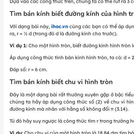
Dựa vào các công thức trên, chúng ta có thể rút ra 3 c
Tìm bán kính biết đường kính của hình t
Với dạng bài này,
ihoc.vn
cùng các bạn có thể áp dụng
ra, r = ½ d (trong đó d là đường kính cho trước).
Ví dụ 1:
Cho một hình tròn, biết đường kính hình tròn 
Áp dụng công thức tính bán kính hình tròn, ta có: d = 2r
Đáp số: r = 6 cm.
Tìm bán kính biết chu vi hình tròn
Đây là một dạng bài rất thường xuyên gặp ở bậc tiểu h
chúng ta hãy áp dụng công thức số (2) về chu vi hình
đường kính mà nhân với hằng số không đổi π (3.14).
Từ đó hãy suy ngược là công thức tìm r trong trường h
Ví dụ:
Cho chu vi của một hình tròn là 18.84 dm,tìm bá