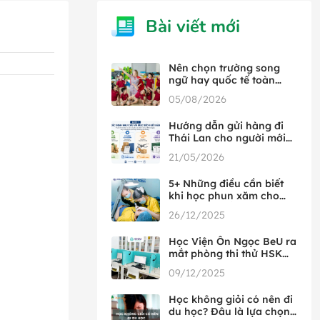
Bài viết mới
Nên chọn trường song
ngữ hay quốc tế toàn
phần
05/08/2026
Hướng dẫn gửi hàng đi
Thái Lan cho người mới
từ A đến Z
21/05/2026
5+ Những điều cần biết
khi học phun xăm cho
người mới bắt đầu
26/12/2025
Học Viện Ôn Ngọc BeU ra
mắt phòng thi thử HSK
đầu tiên tại Việt Nam,
09/12/2025
hợp tác cùng HSK Mock
Học không giỏi có nên đi
du học? Đâu là lựa chọn