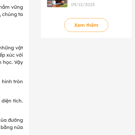
phù hợp?
09/12/2025
, nắm vững
y, chúng ta
Xem thêm
 những vật
ếp xúc với
n học. Vậy
 hình tròn
diện tích.
 của đường
i bằng nửa