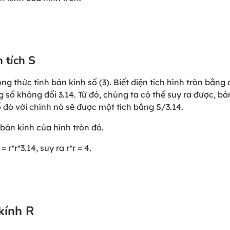
 tích S
g thức tính bán kính số (3). Biết diện tích hình tròn bằng 
g số không đổi 3.14. Từ đó, chúng ta có thể suy ra được, bá
số đó với chính nó sẽ được một tích bằng S/3.14.
 bán kính của hình tròn đó.
r*r*3.14, suy ra r*r = 4.
kính R