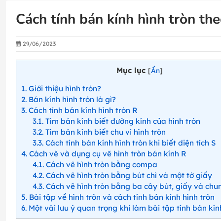
Cách tính bán kính hình tròn the
29/06/2023
Mục lục
[
Ẩn
]
1
Giới thiệu hình tròn?
2
Bán kính hình tròn là gì?
3
Cách tính bán kính hình tròn R
3.1
Tìm bán kính biết đường kính của hình tròn
3.2
Tìm bán kính biết chu vi hình tròn
3.3
Cách tính bán kính hình tròn khi biết diện tích S
4
Cách vẽ và dụng cụ vẽ hình tròn bán kính R
4.1
Cách vẽ hình tròn bằng compa
4.2
Cách vẽ hình tròn bằng bút chì và một tờ giấy
4.3
Cách vẽ hình tròn bằng ba cây bút, giấy và chu
5
Bài tập về hình tròn và cách tính bán kính hình tròn
6
Một vài lưu ý quan trọng khi làm bài tập tính bán kín