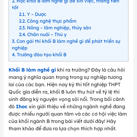
2
Học khối B làm nghề gì dễ xin việc, thăng tiến
tốt
2.1
Y – Dược
2.2
Công nghệ thực phẩm
2.3
Nông – lâm nghiệp, thủy sản
2.4
Chăn nuôi – Thú y
3
Con gái thi khối B làm nghề gì để phát triển sự
nghiệp
4
Trường đào tạo khối B
Khối B làm nghề gì
khi ra trường? Đây là câu hỏi
mang ý nghĩa quan trọng trong sự nghiệp tương
lai của các bạn. Hiện nay kỳ thi tốt nghiệp THPT
Quốc gia diễn ra, khối B luôn thu hút về tỷ lệ thí
sinh đăng ký nguyện vọng sôi nổi. Trong bối cảnh
đó
Ihoc
xin giới thiệu về những ngành nghề đang
được nhiều người quan tâm và các cơ hội việc làm
của khối ngành B trong bài viết dưới đây! Hãy
tham khảo để đưa ra lựa chọn thích hợp nhất.