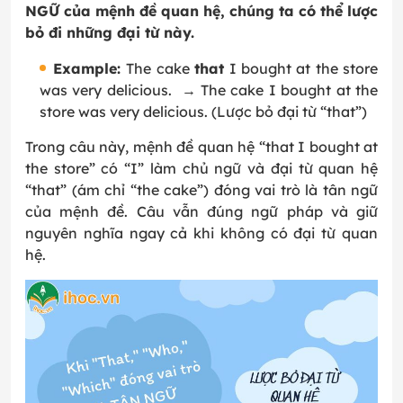
NGỮ của mệnh đề quan hệ, chúng ta có thể lược
bỏ đi những đại từ này.
Example:
The cake
that
I bought at the store
was very delicious. → The cake I bought at the
store was very delicious. (Lược bỏ đại từ “that”)
Trong câu này, mệnh đề quan hệ “that I bought at
the store” có “I” làm chủ ngữ và đại từ quan hệ
“that” (ám chỉ “the cake”) đóng vai trò là tân ngữ
của mệnh đề. Câu vẫn đúng ngữ pháp và giữ
nguyên nghĩa ngay cả khi không có đại từ quan
hệ.