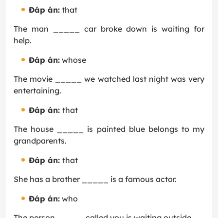
Đáp án:
that
The man _____ car broke down is waiting for
help.
Đáp án:
whose
The movie _____ we watched last night was very
entertaining.
Đáp án:
that
The house _____ is painted blue belongs to my
grandparents.
Đáp án:
that
She has a brother _____ is a famous actor.
Đáp án:
who
The person _____ called you is waiting outside.