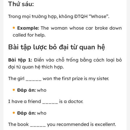
Thứ sáu:
Trong mọi trường hợp, không ĐTQH “Whose”.
Example:
The woman whose car broke down
called for help.
Bài tập lược bỏ đại từ quan hệ
Bài tập 1:
Điền vào chỗ trống bằng cách loại bỏ
đại từ quan hệ thích hợp.
The girl _____ won the first prize is my sister.
Đáp án:
who
I have a friend _____ is a doctor.
Đáp án:
who
The book _____ you recommended is excellent.