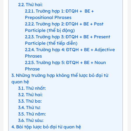
2.2
Thứ hai:
2.2.1
Trường hợp 1: ĐTQH + BE +
Prepositional Phrases
2.2.2
Trường hợp 2: ĐTQH + BE + Past
Participle (thể bị động)
2.2.3
Trường hợp 3: ĐTQH + BE + Present
Participle (thể tiếp diễn)
2.2.4
Trường hợp 4: ĐTQH + BE + Adjective
Phrases
2.2.5
Trường hợp 5: ĐTQH + BE + Noun
Phrase
3
Những trường hợp không thể lược bỏ đại từ
quan hệ
3.1
Thứ nhất:
3.2
Thứ hai:
3.3
Thứ ba:
3.4
Thứ tư:
3.5
Thứ năm:
3.6
Thứ sáu:
4
Bài tập lược bỏ đại từ quan hệ