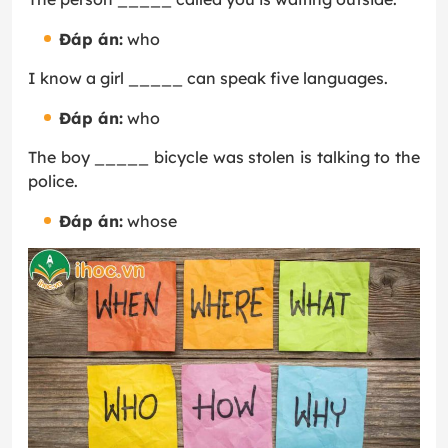
Đáp án:
who
I know a girl _____ can speak five languages.
Đáp án:
who
The boy _____ bicycle was stolen is talking to the
police.
Đáp án:
whose