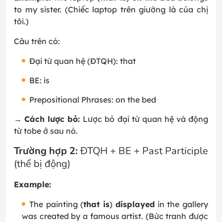
to my sister. (Chiếc laptop trên giường là của chị
tôi.)
Câu trên có:
Đại từ quan hệ (ĐTQH): that
BE: is
Prepositional Phrases: on the bed
→
Cách lược bỏ:
Lược bỏ đại từ quan hệ và động
từ tobe ở sau nó.
Trường hợp 2:
ĐTQH + BE + Past Participle
(thể bị động)
Example:
The painting (
that is
)
displayed
in the gallery
was created by a famous artist. (Bức tranh được