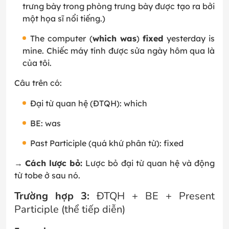
trưng bày trong phòng trưng bày được tạo ra bởi
một họa sĩ nổi tiếng.)
The computer (
which was
)
fixed
yesterday is
mine. Chiếc máy tính được sửa ngày hôm qua là
của tôi.
Câu trên có:
Đại từ quan hệ (ĐTQH): which
BE: was
Past Participle (quá khứ phân từ): fixed
→
Cách lược bỏ:
Lược bỏ đại từ quan hệ và động
từ tobe ở sau nó.
Trường hợp 3:
ĐTQH + BE + Present
Participle (thể tiếp diễn)