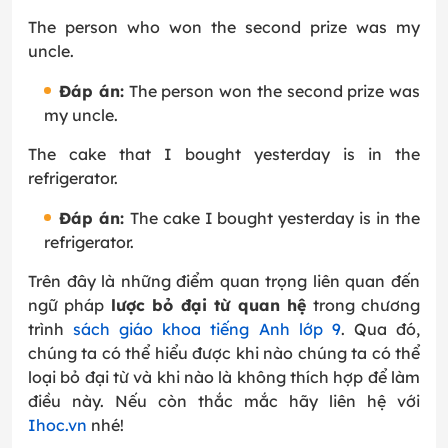
The person who won the second prize was my
uncle.
Đáp án:
The person won the second prize was
my uncle.
The cake that I bought yesterday is in the
refrigerator.
Đáp án:
The cake I bought yesterday is in the
refrigerator.
Trên đây là những điểm quan trọng liên quan đến
ngữ pháp
lược bỏ đại từ quan hệ
trong chương
trình
sách giáo khoa tiếng Anh lớp 9
. Qua đó,
chúng ta có thể hiểu được khi nào chúng ta có thể
loại bỏ đại từ và khi nào là không thích hợp để làm
điều này. Nếu còn thắc mắc hãy liên hệ với
Ihoc.vn
nhé!