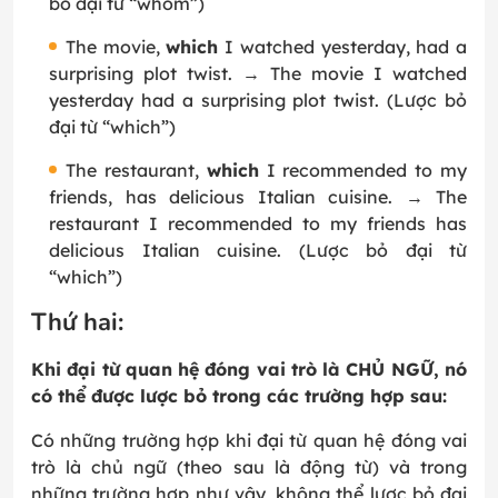
bỏ đại từ “whom”)
The movie,
which
I watched yesterday, had a
surprising plot twist. → The movie I watched
yesterday had a surprising plot twist. (Lược bỏ
đại từ “which”)
The restaurant,
which
I recommended to my
friends, has delicious Italian cuisine. → The
restaurant I recommended to my friends has
delicious Italian cuisine. (Lược bỏ đại từ
“which”)
Thứ hai:
Khi đại từ quan hệ đóng vai trò là CHỦ NGỮ, nó
có thể được lược bỏ trong các trường hợp sau:
Có những trường hợp khi đại từ quan hệ đóng vai
trò là chủ ngữ (theo sau là động từ) và trong
những trường hợp như vậy, không thể lược bỏ đại