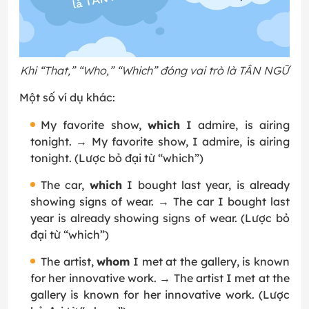
Khi “That,” “Who,” “Which” đóng vai trò là TÂN NGỮ
Một số ví dụ khác:
My favorite show,
which
I admire, is airing
tonight. → My favorite show, I admire, is airing
tonight. (Lược bỏ đại từ “which”)
The car,
which
I bought last year, is already
showing signs of wear. → The car I bought last
year is already showing signs of wear. (Lược bỏ
đại từ “which”)
The artist,
whom
I met at the gallery, is known
for her innovative work. → The artist I met at the
gallery is known for her innovative work. (Lược