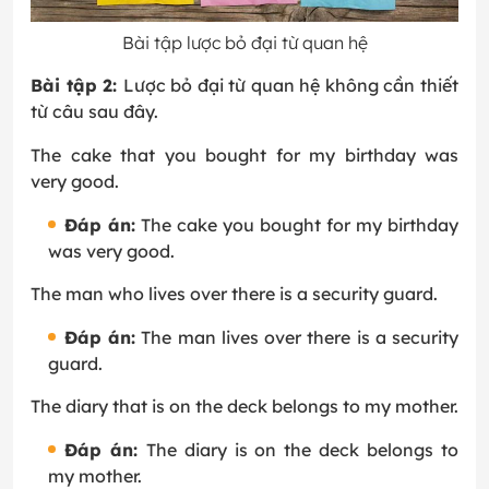
Bài tập lược bỏ đại từ quan hệ
Bài tập 2:
Lược bỏ đại từ quan hệ không cần thiết
từ câu sau đây.
The cake that you bought for my birthday was
very good.
Đáp án:
The cake you bought for my birthday
was very good.
The man who lives over there is a security guard.
Đáp án:
The man lives over there is a security
guard.
The diary that is on the deck belongs to my mother.
Đáp án:
The diary is on the deck belongs to
my mother.