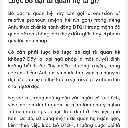
Lược bỏ đại từ quan hệ là gì?
Bỏ đại từ quan hệ hay còn gọi là omission of
relative pronoun (mệnh hệ rút gọn) trong tiếng
Anh, thực chất là hành động ĐTQH trong mệnh đề
quan hệ mà không làm thay đổi nghĩa hay vi phạm
quy tắc ngữ pháp.
Có cần phải lược bỏ lược bỏ đại từ quan hệ
không?
Đây là loại ngữ pháp là một quyết định
không bắt buộc. Tuy nhiên, thường xuyên, trong
các câu tiếng Anh dài và phức tạp, việc giữ nguyên
đại từ quan hệ có thể tạo ra sự rối và gây nhầm lẫn
cho người đọc.
Ngược lại, trong những câu văn ngắn và súc tích,
việc loại bỏ đại từ quan hệ giúp làm cho ý nghĩa
trở nên rõ ràng và cuộc trao đổi trở nên hiệu quả
hơn. Do đó, sử dụng mệnh đề quan hệ ngắn gọn,
kèm theo việc lược bỏ ĐTQH, thường được coi là