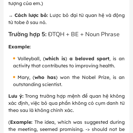
tượng của em.)
→
Cách lược bỏ:
Lược bỏ đại từ quan hệ và động
từ tobe ở sau nó.
Trường hợp 5:
ĐTQH + BE + Noun Phrase
Example:
Volleyball, (
which is
)
a beloved sport
, is an
activity that contributes to improving health.
Mary, (
who has
) won the Nobel Prize, is an
outstanding scientist.
Lưu ý:
Trong trường hợp mệnh đề quan hệ không
xác định, việc bỏ qua phần không có cụm danh từ
theo sau là không chính xác.
(
Example:
The idea, which was suggested during
the meeting, seemed promising. -> should not be