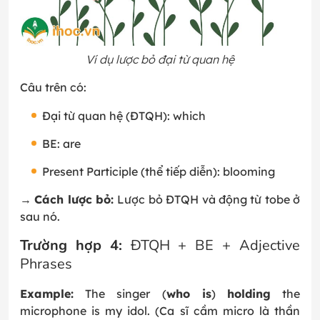
Ví dụ lược bỏ đại từ quan hệ
Câu trên có:
Đại từ quan hệ (ĐTQH): which
BE: are
Present Participle (thể tiếp diễn): blooming
→
Cách lược bỏ:
Lược bỏ ĐTQH và động từ tobe ở
sau nó.
Trường hợp 4:
ĐTQH + BE + Adjective
Phrases
Example:
The singer (
who is
)
holding
the
microphone is my idol. (Ca sĩ cầm micro là thần