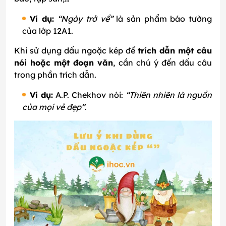
Ví dụ:
“Ngày trở về”
là sản phẩm báo tường
của lớp 12A1.
Khi sử dụng dấu ngoặc kép để
trích dẫn một câu
nói hoặc một đoạn văn
, cần chú ý đến dấu câu
trong phần trích dẫn.
Ví dụ:
A.P. Chekhov nói:
“Thiên nhiên là nguồn
của mọi vẻ đẹp”
.