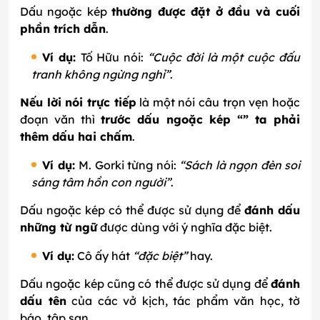
Dấu ngoặc kép
thường được đặt ở đầu và cuối
phần trích dẫn
.
Ví dụ:
Tố Hữu nói:
“Cuộc đời là một cuộc đấu
tranh không ngừng nghỉ”
.
Nếu lời nói trực tiếp
là một nói câu trọn vẹn hoặc
đoạn văn thì
trước dấu ngoặc kép “” ta phải
thêm dấu hai chấm
.
Ví dụ:
M. Gorki từng nói:
“Sách là ngọn đèn soi
sáng tâm hồn con người”
.
Dấu ngoặc kép có thể được sử dụng để
đánh dấu
những từ ngữ
được dùng với ý nghĩa đặc biệt.
Ví dụ:
Cô ấy hát
“đặc biệt”
hay.
Dấu ngoặc kép cũng có thể được sử dụng để
đánh
dấu tên
của các vở kịch, tác phẩm văn học, tờ
báo, tập san,…