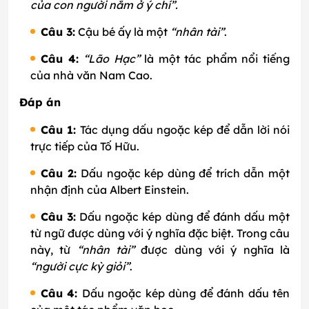
của con người nằm ở ý chí”.
Câu 3:
Cậu bé ấy là một
“nhân tài”
.
Câu 4:
“Lão Hạc”
là một tác phẩm nổi tiếng
của nhà văn Nam Cao.
Đáp án
Câu 1:
Tác dụng dấu ngoặc kép để dẫn lời nói
trực tiếp của Tố Hữu.
Câu 2:
Dấu ngoặc kép dùng để trích dẫn một
nhận định của Albert Einstein.
Câu 3:
Dấu ngoặc kép dùng để đánh dấu một
từ ngữ được dùng với ý nghĩa đặc biệt. Trong câu
này, từ
“nhân tài”
được dùng với ý nghĩa là
“người cực kỳ giỏi”
.
Câu 4:
Dấu ngoặc kép dùng để đánh dấu tên