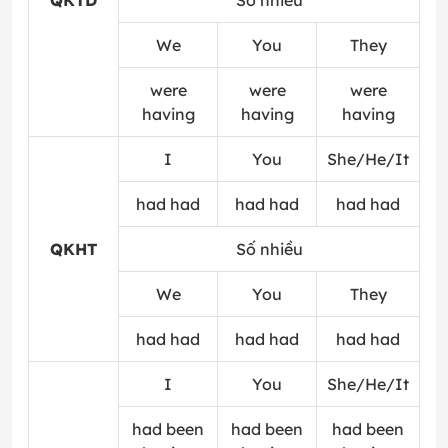
QKTD
Số nhiều
We
You
They
were
were
were
having
having
having
I
You
She/He/It
had had
had had
had had
QKHT
Số nhiều
We
You
They
had had
had had
had had
I
You
She/He/It
had been
had been
had been