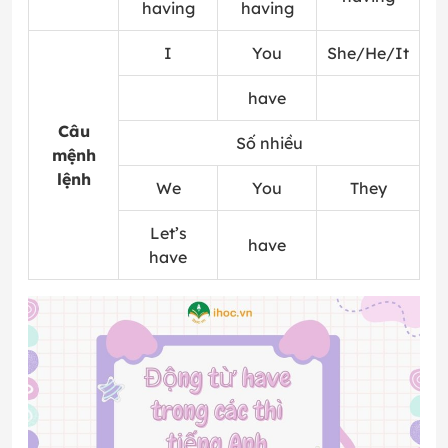
having
having
I
You
She/He/It
have
Câu
Số nhiều
mệnh
lệnh
We
You
They
Let’s
have
have