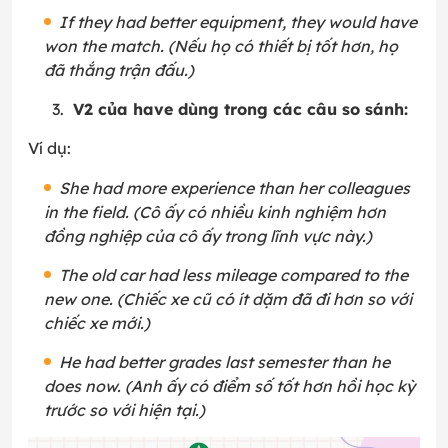
If they had better equipment, they would have
won the match. (Nếu họ có thiết bị tốt hơn, họ
đã thắng trận đấu.)
V2 của have dùng trong các câu so sánh:
Ví dụ:
She had more experience than her colleagues
in the field. (Cô ấy có nhiều kinh nghiệm hơn
đồng nghiệp của cô ấy trong lĩnh vực này.)
The old car had less mileage compared to the
new one. (Chiếc xe cũ có ít dặm đã đi hơn so với
chiếc xe mới.)
He had better grades last semester than he
does now. (Anh ấy có điểm số tốt hơn hồi học kỳ
trước so với hiện tại.)