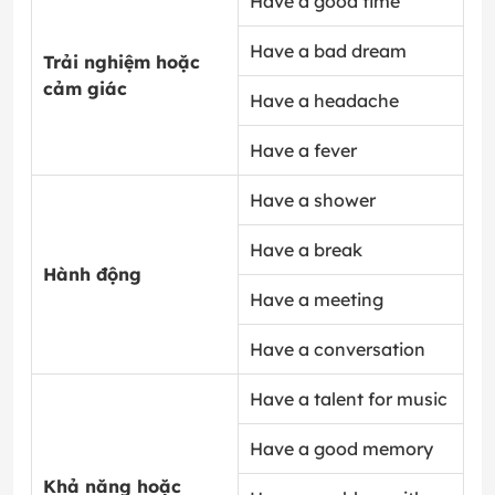
Have a good time
Have a bad dream
Trải nghiệm hoặc
cảm giác
Have a headache
Have a fever
Have a shower
Have a break
Hành động
Have a meeting
Have a conversation
Have a talent for music
Have a good memory
Khả năng hoặc