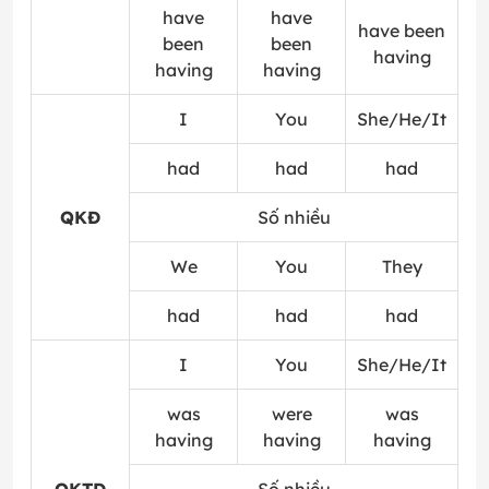
have
have
have been
been
been
having
having
having
I
You
She/He/It
had
had
had
QKĐ
Số nhiều
We
You
They
had
had
had
I
You
She/He/It
was
were
was
having
having
having