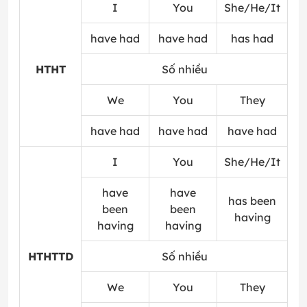
I
You
She/He/It
have had
have had
has had
HTHT
Số nhiều
We
You
They
have had
have had
have had
I
You
She/He/It
have
have
has been
been
been
having
having
having
HTHTTD
Số nhiều
We
You
They