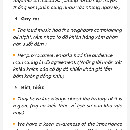
together on holidays. (Chúng tôi có một truyền
thống xem phim cùng nhau vào những ngày lễ.)
Gây ra:
The loud music had the neighbors complaining
all night. (Âm nhạc to đã khiến hàng xóm phàn
nàn suốt đêm.)
Her provocative remarks had the audience
murmuring in disagreement. (Những lời nhận xét
khiêu khích của cô ấy đã khiến khán giả lẩm
bẩm không đồng tình.)
Biết, hiểu:
They have knowledge about the history of this
region. (Họ có kiến thức về lịch sử của khu vực
này.)
We have a keen awareness of the importance