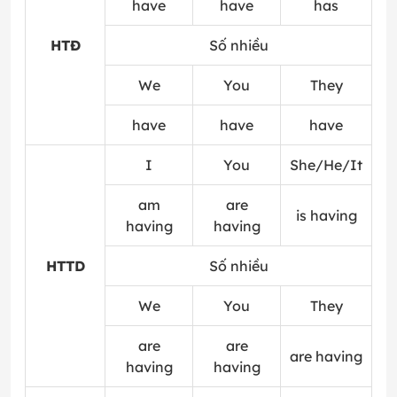
have
have
has
HTĐ
Số nhiều
We
You
They
have
have
have
I
You
She/He/It
am
are
is having
having
having
HTTD
Số nhiều
We
You
They
are
are
are having
having
having