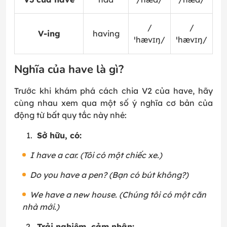
/
/
V-ing
having
ˈhævɪŋ/
ˈhævɪŋ/
Nghĩa của have là gì?
Trước khi khám phá cách chia V2 của have, hãy
cùng nhau xem qua một số ý nghĩa cơ bản của
động từ bất quy tắc này nhé:
Sở hữu, có:
I have a car. (Tôi có một chiếc xe.)
Do you have a pen? (Bạn có bút không?)
We have a new house. (Chúng tôi có một căn
nhà mới.)
Trải nghiệm, cảm nhận: