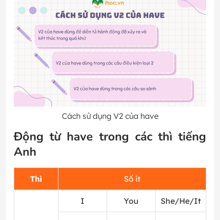
Cách sử dụng V2 của have
Động từ have trong các thì tiếng
Anh
Thì
Số ít
I
You
She/He/It