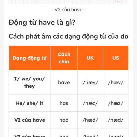
V2 của have
Động từ have là gì?
Cách phát âm các dạng động từ của do
Cách
Dạng động từ
UK
US
chia
I/ we/ you/
have
/hæv/
/hæv/
they
He/ she/ it
has
/hæz/
/hæz/
V2 của have
had
/hæd/
/hæd/
V3 của have
had
/hæd/
/hæd/