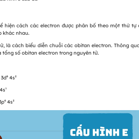
hể hiện cách các electron được phân bố theo một thứ tự 
p khác nhau.
ử, là cách biểu diễn chuỗi các obitan electron. Thông qu
à tổng số obitan electron trong nguyên tử.
 3d⁶ 4s²
 4s¹
3p⁶ 4s²