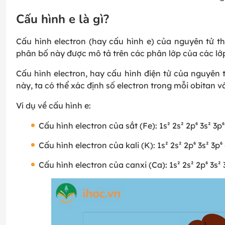
Cấu hình e là gì?
Cấu hình electron (hay cấu hình e) của nguyên tử t
phân bố này được mô tả trên các phân lớp của các lớ
Cấu hình electron, hay cấu hình điện tử của nguyên t
này, ta có thể xác định số electron trong mỗi obitan v
Ví dụ về cấu hình e:
Cấu hình electron của sắt (Fe): 1s² 2s² 2p⁶ 3s² 3p⁶
Cấu hình electron của kali (K): 1s² 2s² 2p⁶ 3s² 3p⁶
Cấu hình electron của canxi (Ca): 1s² 2s² 2p⁶ 3s² 