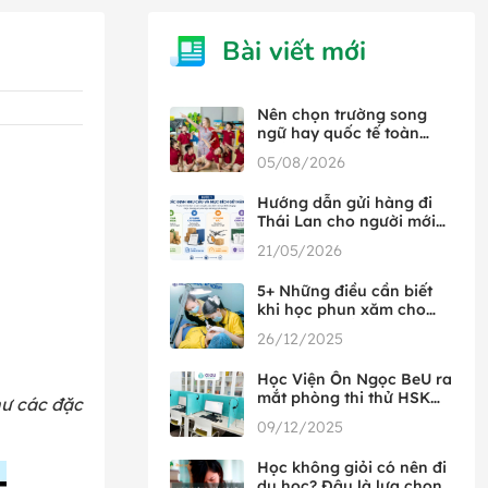
Bài viết mới
Nên chọn trường song
ngữ hay quốc tế toàn
phần
05/08/2026
Hướng dẫn gửi hàng đi
Thái Lan cho người mới
từ A đến Z
21/05/2026
5+ Những điều cần biết
khi học phun xăm cho
người mới bắt đầu
26/12/2025
Học Viện Ôn Ngọc BeU ra
mắt phòng thi thử HSK
hư các đặc
đầu tiên tại Việt Nam,
09/12/2025
hợp tác cùng HSK Mock
Học không giỏi có nên đi
du học? Đâu là lựa chọn