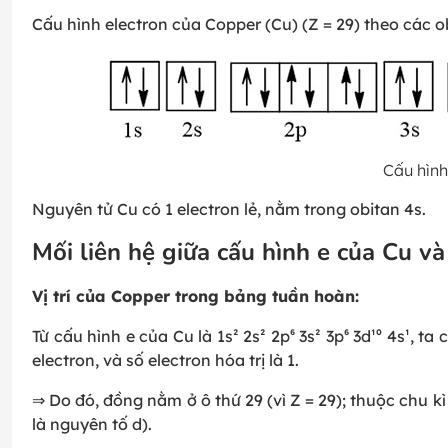
Cấu hình electron của Copper (Cu) (Z = 29) theo các ob
Cấu hình
Nguyên tử Cu có 1 electron lẻ, nằm trong obitan 4s.
Mối liên hệ giữa cấu hình e của Cu và
Vị trí của Copper trong bảng tuần hoàn:
Từ cấu hình e của Cu là 1s² 2s² 2p⁶ 3s² 3p⁶ 3d¹⁰ 4s¹, t
electron, và số electron hóa trị là 1.
⇒ Do đó, đồng nằm ở ô thứ 29 (vì Z = 29); thuộc chu kì 
là nguyên tố d).