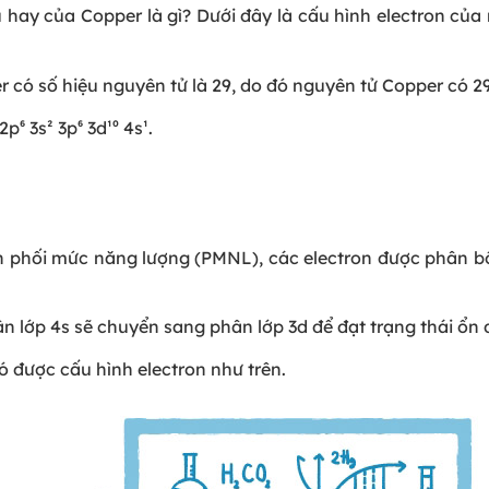
hay của Copper là gì? Dưới đây là cấu hình electron của
 có số hiệu nguyên tử là 29, do đó nguyên tử Copper có 29
⁶ 3s² 3p⁶ 3d¹⁰ 4s¹.
ân phối mức năng lượng (PMNL), các electron được phân b
n lớp 4s sẽ chuyển sang phân lớp 3d để đạt trạng thái ổn 
ó được cấu hình electron như trên.