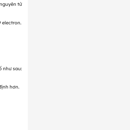
 nguyên tử
 electron.
ố như sau:
định hơn.