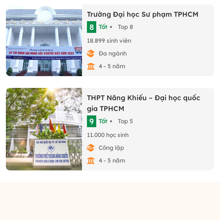
Trường Đại học Sư phạm TPHCM
8
Tốt
Top 8
18.899 sinh viên
Đa ngành
4 - 5 năm
THPT Năng Khiếu – Đại học quốc
gia TPHCM
9
Tốt
Top 5
11.000 học sinh
Công lập
4 - 5 năm