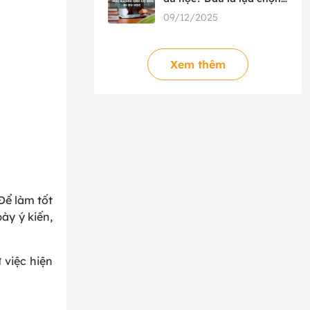
phù hợp?
09/12/2025
Xem thêm
Để làm tốt
ày ý kiến,
 việc hiện