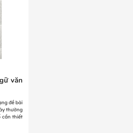
Ngữ văn
dạng đề bài
này thường
 cần thiết