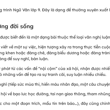
g trình Ngữ Văn lớp 9. Đây là dạng đề thường xuyên xuất 
ợng đời sống
được biết đến là một dạng bài thuộc thể loại văn nghị luận
viết về một sự việc, hiện tượng xảy ra trong thực tiễn cuộ
đáng khen hoặc đáng chê, đáng biểu dương hoặc đáng tránh
áng để suy nghĩ, bàn luận.
 phát từ các vấn đề “nội cộm” của xã hội, nhận được nhi
 những vấn đề tạo ra sự tranh cãi, suy luận nhiều chiều.
 nghĩ (tiếp sức mùa thi, hiến máu nhân đạo, một câu chuyệ
ã hội về bạo lưc học đường, tai nạn giao thông, tham nhũng
ức cho một đoạn trích, mẩu tin trên báo…), đây cũng chín
.