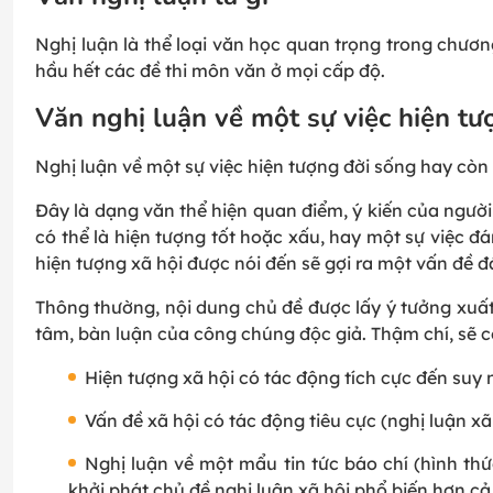
Nghị luận là thể loại văn học quan trọng trong chươn
hầu hết các đề thi môn văn ở mọi cấp độ.
Văn nghị luận về một sự việc hiện tư
Nghị luận về một sự việc hiện tượng đời sống hay còn 
Đây là dạng văn thể hiện quan điểm, ý kiến của người 
có thể là hiện tượng tốt hoặc xấu, hay một sự việc 
hiện tượng xã hội được nói đến sẽ gợi ra một vấn đề đ
Thông thường, nội dung chủ đề được lấy ý tưởng xuất
tâm, bàn luận của công chúng độc giả. Thậm chí, sẽ có
Hiện tượng xã hội có tác động tích cực đến suy
Vấn đề xã hội có tác động tiêu cực (nghị luận x
Nghị luận về một mẩu tin tức báo chí (hình th
khởi phát chủ đề nghị luận xã hội phổ biến hơn cả