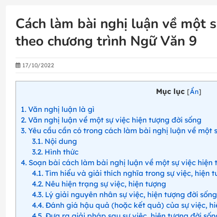
Cách làm bài nghị luận về một s
theo chương trình Ngữ Văn 9
17/10/2022
Mục lục
[
Ẩn
]
1
Văn nghị luận là gì
2
Văn nghị luận về một sự việc hiện tượng đời sống
3
Yêu cầu cần có trong cách làm bài nghị luận về một s
3.1
Nội dung
3.2
Hình thức
4
Soạn bài cách làm bài nghị luận về một sự việc hiện 
4.1
Tìm hiểu và giải thích nghĩa trong sự việc, hiện 
4.2
Nêu hiện trạng sự việc, hiện tượng
4.3
Lý giải nguyên nhân sự việc, hiện tượng đời sống
4.4
Đánh giá hậu quả (hoặc kết quả) của sự việc, h
4.5
Đưa ra giải pháp sau sự việc, hiện tượng đời sốn