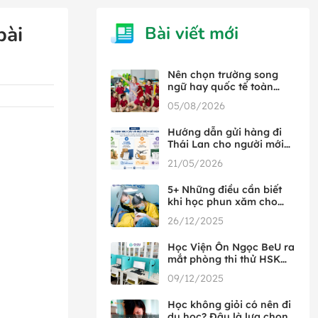
bài
Bài viết mới
Nên chọn trường song
ngữ hay quốc tế toàn
phần
05/08/2026
Hướng dẫn gửi hàng đi
Thái Lan cho người mới
từ A đến Z
21/05/2026
5+ Những điều cần biết
khi học phun xăm cho
người mới bắt đầu
26/12/2025
Học Viện Ôn Ngọc BeU ra
mắt phòng thi thử HSK
đầu tiên tại Việt Nam,
09/12/2025
hợp tác cùng HSK Mock
Học không giỏi có nên đi
du học? Đâu là lựa chọn