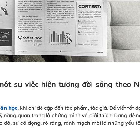
 một sự việc hiện tượng đời sống theo 
văn học
, khi chỉ đề cập đến tác phẩm, tác giả. Để viết tốt 
 kỹ năng quan trọng là chứng minh và giải thích. Dạng đề 
ào đó, sự cô đọng, rõ ràng, rành mạch mới là những yếu tố