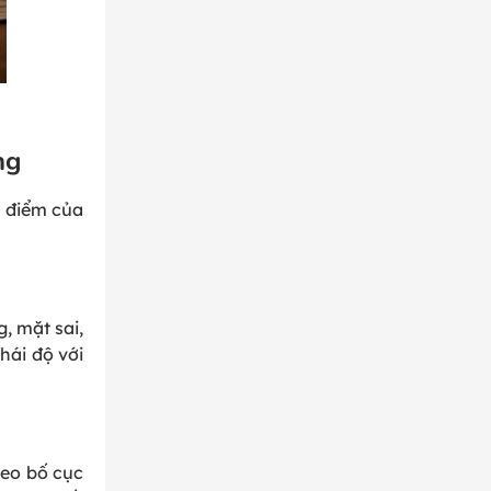
ng
n điểm của
, mặt sai,
hái độ với
heo bố cục