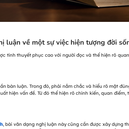
hị luận về một sự việc hiện tượng đời số
ược tính thuyết phục cao với người đọc và thể hiện rõ qua
cần bàn luận. Trong đó, phải nắm chắc và hiểu rõ mặt đúng
t hiện vấn đề. Từ đó thể hiện rõ chính kiến, quan điểm, t
nh
, bài văn dạng nghị luận này cũng cần được xây dựng t