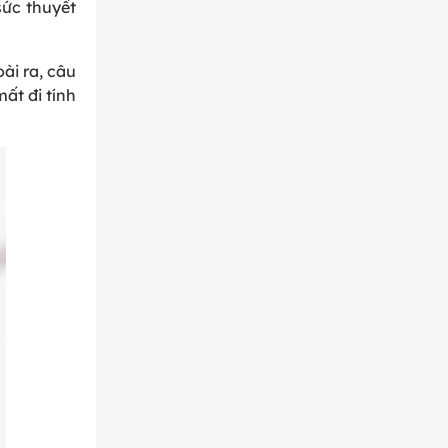
sức thuyết
ài ra, câu
ất đi tính