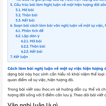
5
Cấu trúc bài làm Nghị luận về một hiện tượng đời số
5.1
Mở bài
5.2
Thân bài
5.3
Kết bài
6
Soạn bài cách làm bài văn nghị luận về một sự việc, 
6.1
Phân tích đề
6.2
Lập dàn ý
6.2.1
Mở bài
6.2.2
Thân bài
6.2.3
Kết bài
7
Kết luận
Cách làm bài nghị luận về một sự việc hiện tượng 
dạng bài này học sinh cần hiểu rõ khái niệm thể loại n
quan điểm về sự việc, hiện tượng đó.
Trong bài viết sau ihoc.vn sẽ hướng dẫn cụ thể và ch
tượng đời sống với 5 điểm cần lưu ý. Theo dõi bài viết
Văn nghị luận là gì