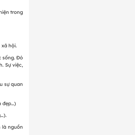
hiện trong
 xã hội.
c sống. Đó
. Sự việc,
ều sự quan
n đẹp…)
…).
h là nguồn