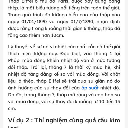
Tháp Eiffel ở thủ đô Paris, được xây dựng bằng
thép, là một biểu tượng nổi tiếng trên toàn thế giới.
Trong quá trình đo lường chiều cao của tháp vào
ngày 01/01/1890 và ngày 01/7/1890, nhận định
được rằng trong khoảng thời gian 6 tháng, tháp đã
tăng cao thêm hơn 10cm.
Lý thuyết về sự nở vì nhiệt của chất rắn có thể giải
thích hiện tượng này. Đặc biệt, vào tháng 1 tại
Pháp, mùa đông khiến nhiệt độ vẫn ở mức tương
đối thấp. Trái lại, tháng 7 là thời kỳ mùa hè, khi
nhiệt độ tăng đáng kể so với mùa đông. Với chất
liệu là thép, tháp Eiffel sẽ trải qua sự giãn nở do
ảnh hưởng của sự thay đổi của
áp suất
nhiệt độ.
Do đó, trong tháng 7, tháp mở rộng và cao hơn so
với mùa đông, với sự thay đổi khoảng từ 10 đến 15
cm.
Ví dụ 2 : Thí nghiệm cùng quả cầu kim