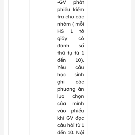
-GV phát
phiếu kiểm
tra cho các
nhóm ( mỗi
HS 1 tờ
giấy có
đánh số
thứ tự từ 1
đến 10).
Yêu cầu
học sinh
ghi các
phương án
lựa chọn
của mình
vào phiếu
khi GV đọc
câu hỏi từ 1
đến 10. Nội