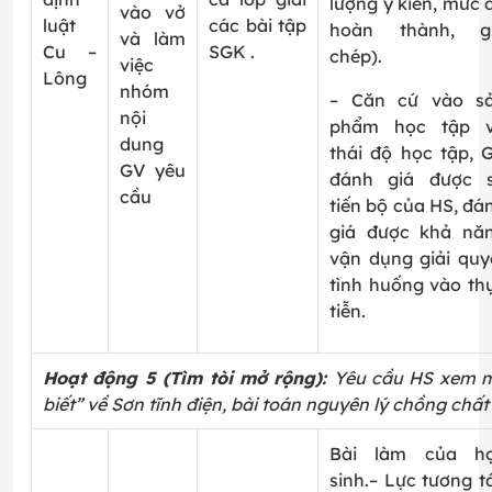
lượng ý kiến, mức 
vào vở
luật
các bài tập
hoàn thành, g
và làm
Cu –
SGK .
chép).
việc
Lông
nhóm
– Căn cứ vào s
nội
phẩm học tập 
dung
thái độ học tập, 
GV yêu
đánh giá được 
cầu
tiến bộ của HS, đá
giá được khả nă
vận dụng giải quy
tình huống vào th
tiễn.
Hoạt động 5 (Tìm tòi mở rộng):
Yêu cầu HS xem 
biết” về Sơn tĩnh điện, bài toán nguyên lý chồng chất
Bài làm của h
sinh.
– Lực tương t