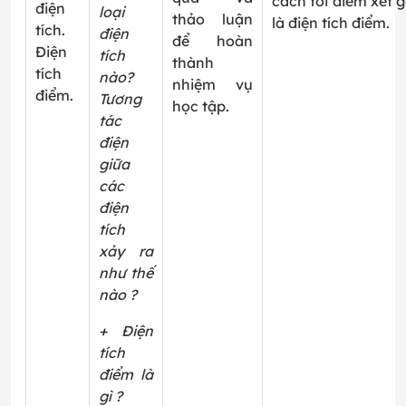
cách tới điểm xét g
điện
loại
thảo luận
là điện tích điểm.
tích.
điện
để hoàn
Điện
tích
thành
tích
nào?
nhiệm vụ
điểm.
Tương
học tập.
tác
điện
giữa
các
điện
tích
xảy ra
như thế
nào ?
+ Điện
tích
điểm là
gì ?