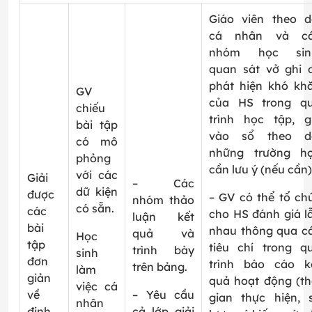
Giáo viên theo d
cá nhân và c
nhóm học sin
quan sát vở ghi 
phát hiện khó kh
GV
của HS trong q
chiếu
trình học tập, g
bài tập
vào sổ theo d
có mô
những trường h
phỏng
cần lưu ý (nếu cần)
với các
Giải
– Các
dữ kiện
được
– GV có thể tổ ch
nhóm thảo
có sẵn.
các
cho HS đánh giá l
luận kết
bài
nhau thông qua c
quả và
Học
tập
tiêu chí trong q
trình bày
sinh
đơn
trình báo cáo k
trên bảng.
làm
giản
quả hoạt động (th
việc cá
về
– Yêu cầu
gian thực hiện, 
nhân
định
cả lớp giải