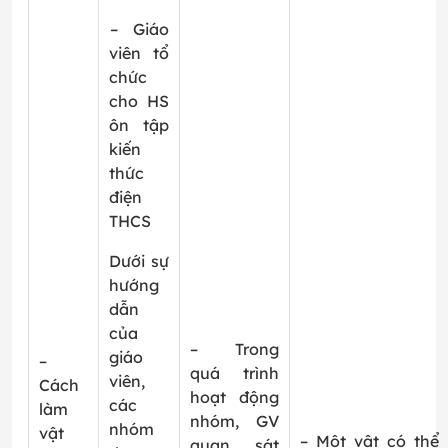
–
Giáo
viên tổ
chức
cho HS
ôn tập
kiến
thức
điện
THCS
Dưới sự
hướng
dẫn
của
– Trong
giáo
–
quá trình
viên,
Cách
hoạt động
các
làm
nhóm, GV
nhóm
vật
– Một vật có thể 
quan sát