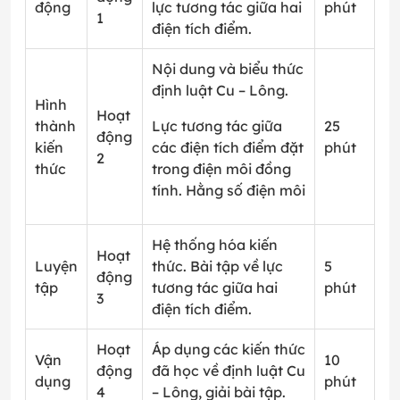
động
lực tương tác giữa hai
phút
1
điện tích điểm.
Nội dung và biểu thức
định luật Cu – Lông.
Hình
Hoạt
thành
Lực tương tác giữa
25
động
kiến
các điện tích điểm đặt
phút
2
thức
trong điện môi đồng
tính. Hằng số điện môi
Hệ thống hóa kiến
Hoạt
Luyện
thức. Bài tập về lực
5
động
tập
tương tác giữa hai
phút
3
điện tích điểm.
Hoạt
Áp dụng các kiến thức
Vận
10
động
đã học về định luật Cu
dụng
phút
4
– Lông, giải bài tập.