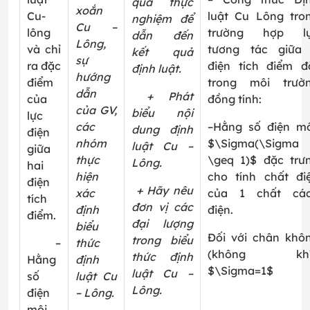
quả thực
xoắn
Cu-
luật Cu Lông tro
nghiệm để
Cu –
lông
trường hợp l
dẫn đến
Lông,
và chỉ
tương tác giữa
kết quả
sự
ra đặc
điện tích điểm đ
định luật.
hướng
điểm
trong môi trườ
dẫn
+ Phát
của
đồng tính
:
của GV,
biểu nội
lực
các
–
Hằng số điện mô
dung định
điện
nhóm
$\Sigma(\Sigma
luật Cu –
giữa
thực
\geq 1)$ đặc trư
Lông.
hai
hiện
cho tính chất đi
điện
+ Hãy nêu
xác
của 1 chất cá
tích
đơn vị các
định
điện.
điểm.
đại lượng
biểu
Đối với chân khô
trong biểu
–
thức
(không khí)
thức định
Hằng
định
$\Sigma=1$
luật Cu –
số
luật Cu
Lông.
điện
– Lông.
môi.