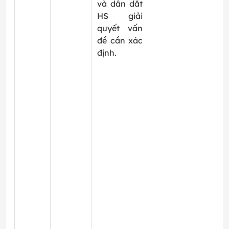
và dẫn dắt
HS giải
quyết vấn
đề cần xác
định.