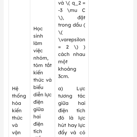
và \( q_2 =
-3 \mu C
\), đặt
trong dầu (
Học
\(
sinh
\varepsilon
làm
= 2 \) )
việc
cách nhau
nhóm,
một
tóm tắt
khoảng
kiến
3cm.
thức và
biểu
Hệ
a) Lực
diễn lực
thống
tương tác
điện
hóa
giữa hai
giữa
kiến
điện tích
hai
thức
đó là lực
điện
và
hút hay lực
tích
vận
đẩy và có