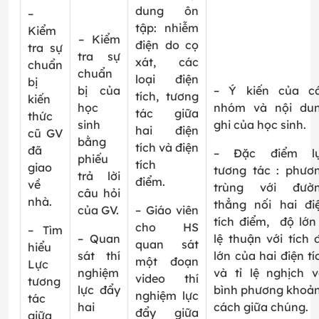
dung ôn
–
tập: nhiễm
Kiểm
–
Kiểm
điện do cọ
tra sự
tra sự
xát, các
chuẩn
chuẩn
loại điện
bị
bị của
– Ý kiến của c
tích, tương
kiến
học
nhóm và nội du
tác giữa
thức
sinh
ghi của học sinh.
hai điện
cũ GV
bằng
tích và điện
đã
– Đặc điểm l
phiếu
tích
giao
tương tác : phươ
trả lời
điểm.
về
trùng với đườ
câu hỏi
nhà.
thẳng nối hai đi
của GV.
– Giáo viên
tích điểm, độ lớn 
cho HS
– Tìm
– Quan
lệ thuận với tích 
quan sát
hiểu
sát thí
lớn của hai điện tí
một đoạn
Lực
nghiệm
và tỉ lệ nghịch v
video thí
tương
lực đẩy
bình phương khoả
nghiệm lực
tác
hai
cách giữa chúng.
đẩy giữa
giữa