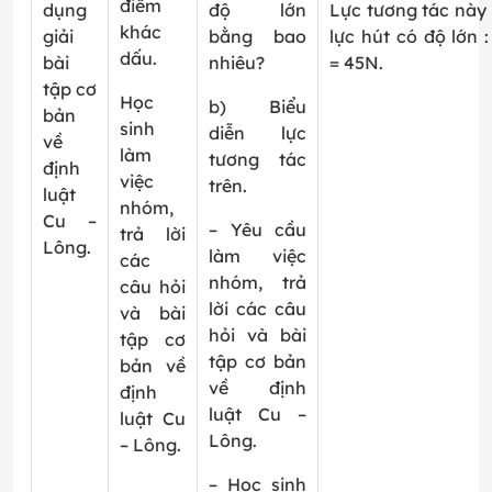
điểm
dụng
độ lớn
Lực tương tác này 
khác
giải
bằng bao
lực hút có độ lớn :
dấu.
bài
nhiêu?
= 45N.
tập cơ
Học
b) Biểu
bản
sinh
diễn lực
về
làm
tương tác
định
việc
trên.
luật
nhóm,
Cu –
– Yêu cầu
trả lời
Lông.
làm việc
các
nhóm, trả
câu hỏi
lời các câu
và bài
hỏi và bài
tập cơ
tập cơ bản
bản về
về định
định
luật Cu –
luật Cu
Lông.
– Lông.
– Học sinh