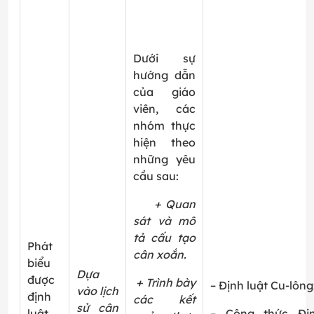
Dưới sự
hướng dẫn
của giáo
viên, các
nhóm thực
hiện theo
những yêu
cầu sau:
+ Quan
sát và mô
tả cấu tạo
Phát
cân xoắn.
biểu
Dựa
được
+ Trình bày
– Định luật Cu-lông
vào lịch
định
các kết
sử cân
luật
–
Công thức Đị