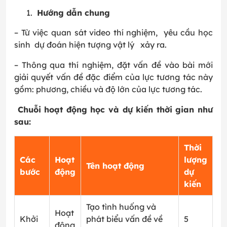
Hướng dẫn chung
– Từ việc quan sát video thí nghiệm, yêu cầu học
sinh dự đoán hiện tượng vật lý xảy ra.
– Thông qua thí nghiệm, đặt vấn đề vào bài mới
giải quyết vấn đề đặc điểm của lực tương tác này
gồm: phương, chiều và độ lớn của lực tương tác.
Chuỗi hoạt động học và dự kiến thời gian như
sau:
Thời
Các
Hoạt
lượng
Tên hoạt động
bước
động
dự
kiến
Tạo tình huống và
Hoạt
Khởi
phát biểu vấn đề về
5
động