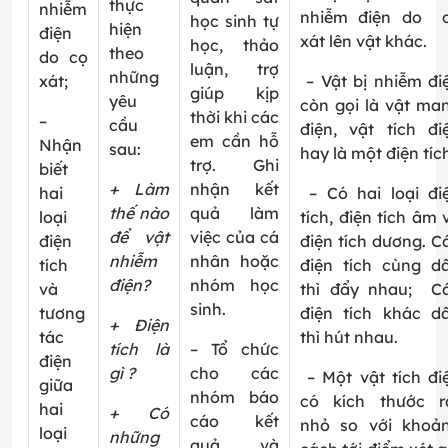
thực
nhiễm
nhiễm điện do 
học sinh tự
hiện
điện
xát lên vật khác.
học, thảo
theo
do cọ
luận, trợ
những
xát;
– Vật bị nhiễm đi
giúp kịp
yêu
còn gọi là vật ma
thời khi các
–
cầu
điện, vật tích đi
em cần hỗ
Nhận
sau:
hay là một điện tíc
trợ. Ghi
biết
+ Làm
nhận kết
hai
– Có hai loại đi
thế nào
quả làm
loại
tích, điện tích âm 
để vật
việc của cá
điện
điện tích dương. C
nhiễm
nhân hoặc
tích
điện tích cùng d
điện?
nhóm học
và
thì đẩy nhau; C
sinh.
tương
điện tích khác d
+ Điện
tác
thì hút nhau.
tích là
– Tổ chức
điện
gì ?
cho các
– Một vật tích đi
giữa
nhóm báo
có kích thước r
hai
+ Có
cáo kết
nhỏ so với khoả
loại
những
quả và