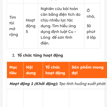
Nghiên cứu bài toán
Ở
cân bằng điện tích do
nhà,
Tìm
Hoạt
chịu nhiều lực tác
tòi
động
dụng. Tìm hiểu ứng
30
mở
5
dụng định luật Cu –
phút
rộng
Lông để sơn tĩnh
ở lớp
điện.
Tổ chức từng hoạt động
Mục
Nội
Tổ chức
Sản phẩm mong
tiêu
dung
hoạt động
đợi
Hoạt động 1 (Khởi động):
Tạo tình huống xuất phát.