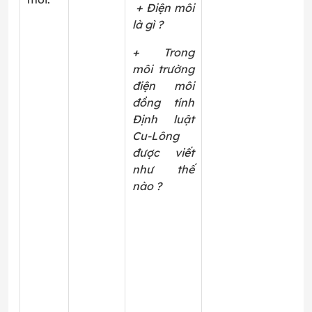
+ Điện môi
là gì ?
+ Trong
môi trường
điện môi
đồng tính
Định luật
Cu-Lông
được viết
như thế
nào ?