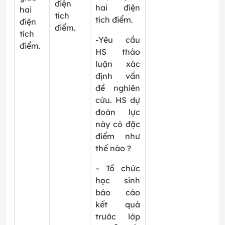
điện
hai điện
hai
tích
tích điểm.
điện
điểm.
tích
-Yêu cầu
điểm.
HS thảo
luận xác
định vấn
đề nghiên
cứu. HS dự
đoán lực
này có đặc
điểm như
thế nào ?
– Tổ chức
học sinh
báo cáo
kết quả
trước lớp