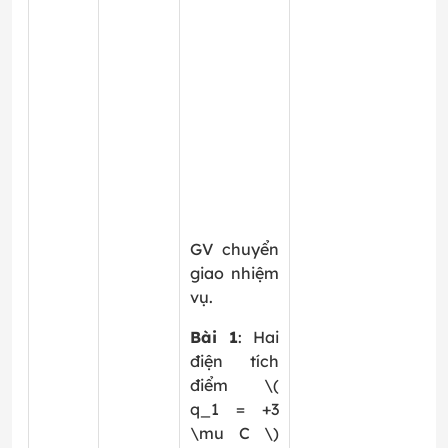
GV chuyển
giao nhiệm
vụ.
Bài 1
: Hai
điện tích
điểm \(
q_1 = +3
\mu C \)