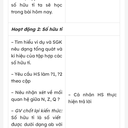
số hữu tỉ ta sẽ học
trong bài hôm nay.
Hoạt động 2: Số hữu tỉ
– Tìm hiểu ví dụ và SGK
nêu dạng tổng quát và
kí hiệu của tập hợp các
số hữu tỉ.
– Yêu cầu HS làm ?1, ?2
theo cặp
– Nêu nhận xét về mối
– Cá nhân HS thực
quan hệ giữa N, Z, Q ?
hiện trả lời
–
GV chốt lại kiến thức:
Số hữu tỉ là số viết
được dưới dạng
a
b
với