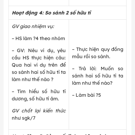
Hoạt động 4: So sánh 2 số hữu tỉ
GV giao nhiệm vụ:
– HS làm ?4 theo nhóm
– Thực hiện quy đồng
– GV: Nêu ví dụ, yêu
mẫu rồi so sánh.
cầu HS thực hiện câu:
Qua hai ví dụ trên để
– Trả lời: Muốn so
so sánh hai số hữu tỉ ta
sánh hai số hữu tỉ ta
làm như thế nào ?
làm như thế nào?
– Tìm hiểu số hữu tỉ
– Làm bài ?5
dương, số hữu tỉ âm.
GV chốt lại kiến thức
như sgk/7