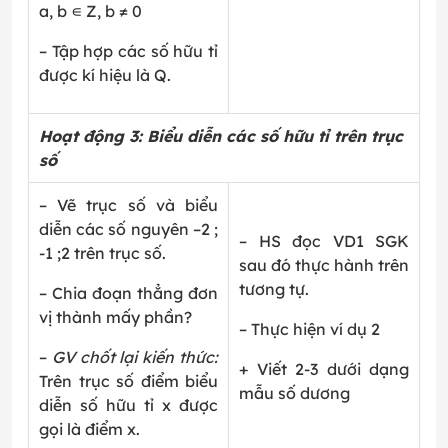
a, b ∊ Z, b ≠ 0
– Tập hợp các số hữu tỉ
được kí hiệu là Q.
Hoạt động 3: Biểu diễn các số hữu tỉ trên trục
số
– Vẽ trục số và biểu
diễn các số nguyên –2 ;
– HS đọc VD1 SGK
-1 ;2 trên trục số.
sau đó thực hành trên
tương tự.
– Chia đoạn thẳng đơn
vị thành mấy phần?
– Thực hiện ví dụ 2
–
GV chốt lại kiến thức:
+ Viết
2
-3
dưới dạng
Trên trục số điểm biểu
mẫu số dương
diễn số hữu tỉ x được
gọi là điểm x.