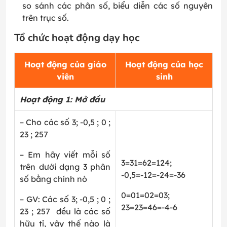
so sánh các phân số, biểu diễn các số nguyên
trên trục số.
Tổ chức hoạt động dạy học
Hoạt động của giáo
Hoạt động của học
viên
sinh
Hoạt động 1: Mở đầu
– Cho các số 3; -0,5 ; 0 ;
2
3
;
2
5
7
– Em hãy viết mỗi số
3=
3
1
=
6
2
=
12
4
;
trên dưới dạng 3 phân
-0,5=
-1
2
=
-2
4
=
-3
6
số bằng chính nó
0=
0
1
=
0
2
=
0
3
;
– GV: Các số 3; -0,5 ; 0 ;
2
3
=
2
3
=
4
6
=
-4
-6
2
3
;
2
5
7
đều là các số
hữu tỉ, vậy thế nào là