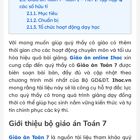
các số hữu tỉ
2.1.1
Mục tiêu
2.1.2
Chuẩn bị
2.1.3
Tổ chức hoạt động dạy học
Với mong muốn giúp quý thầy cô giáo có thêm
thời gian cho các hoạt động chuyên môn và tối ưu
hóa hiệu quả bài giảng.
Giáo án online Ihoc
xin
cung cấp đến quý thầy cô
Giáo án Toán 7
được
biên soạn bài bản, đầy đủ và cập nhật theo
chương trình mới nhất của Bộ GD&ĐT.
Ihoc.vn
mong rằng tài liệu này sẽ là công cụ hỗ trợ đắc lực
cho quý thầy cô trong quá trình giảng dạy đồng
thời có thể giúp học sinh nắm vững kiến thức và tự
tin chinh phục các kỳ thi.
Giới thiệu bộ giáo án Toán 7
Giáo án Toán 7
là nguồn tài liệu tham khảo quý