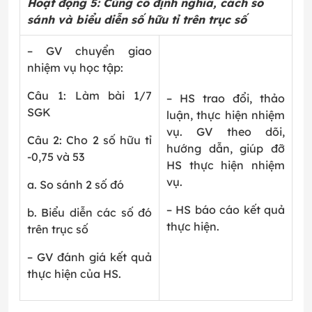
Hoạt động 5: Củng cố định nghĩa, cách so
sánh và biểu diễn số hữu tỉ trên trục số
– GV chuyển giao
nhiệm vụ học tập:
Câu 1: Làm bài 1/7
– HS trao đổi, thảo
SGK
luận, thực hiện nhiệm
vụ. GV theo dõi,
Câu 2: Cho 2 số hữu tỉ
hướng dẫn, giúp đỡ
-0,75 và
5
3
HS thực hiện nhiệm
vụ.
a. So sánh 2 số đó
– HS báo cáo kết quả
b. Biểu diễn các số đó
thực hiện.
trên trục số
– GV đánh giá kết quả
thực hiện của HS.