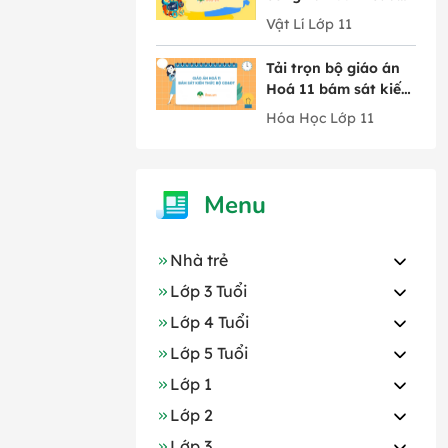
Bộ GD&ĐT trọn bộ
Vật Lí Lớp 11
cả năm
Tải trọn bộ giáo án
Hoá 11 bám sát kiến
thức Bộ GD&ĐT mới
Hóa Học Lớp 11
nhất
Menu
Nhà trẻ
Lớp 3 Tuổi
Lớp 4 Tuổi
Lớp 5 Tuổi
Lớp 1
Lớp 2
Lớp 3