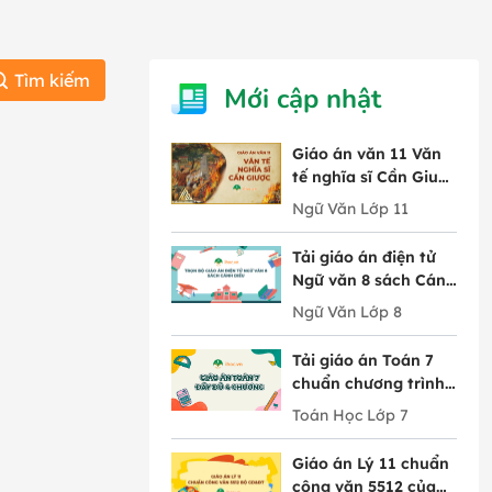
Tìm kiếm
Mới cập nhật
Giáo án văn 11 Văn
tế nghĩa sĩ Cần Giuộc
tác giả Nguyễn Đình
Ngữ Văn Lớp 11
Chiểu
Tải giáo án điện tử
Ngữ văn 8 sách Cánh
Diều đầy đủ 10 bài
Ngữ Văn Lớp 8
Tải giáo án Toán 7
chuẩn chương trình
mới chi tiết 4 chương
Toán Học Lớp 7
Giáo án Lý 11 chuẩn
công văn 5512 của