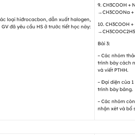
9. CH
3
COOH + 
→CH
3
COONa + 
ác loại hiđrocacbon, dẫn xuất halogen,
10. CH
3
COOH +
à GV đã yêu cầu HS ở trước tiết học này:
→CH
3
COOC
2
H
Bài 3:
– Các nhóm thảo
trình bày cách 
và viết PTHH.
– Đại diện của 
trình bày bảng.
– Các nhóm còn 
nhận xét và bổ 