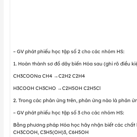
– GV phát phiếu học tập số 2 cho các nhóm HS:
1. Hoàn thành sơ đồ dãy biến Hóa sau (ghi rõ điều k
CH
3
COONa CH
4
→C
2
H
2
C
2
H
4
H
3
COOH CH
3
CHO →C
2
H
5
OH C
2
H
5
Cl
2. Trong các phản ứng trên, phản ứng nào là phản ứn
– GV phát phiếu học tập số 3 cho các nhóm HS:
Bằng phương pháp Hóa học hãy nhận biết các chất 
CH
3
COOH, C
3
H
5
(OH)
3
, C
6
H
5
OH