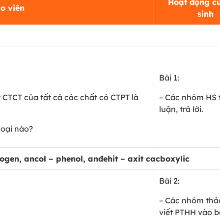
Hoạt động c
o viên
sinh
Bài 1:
 CTCT của tất cả các chất có CTPT là
– Các nhóm HS 
luận, trả lời.
loại nào?
ogen, ancol – phenol, anđehit – axit cacboxylic
Bài 2:
– Các nhóm thảo
viết PTHH vào 