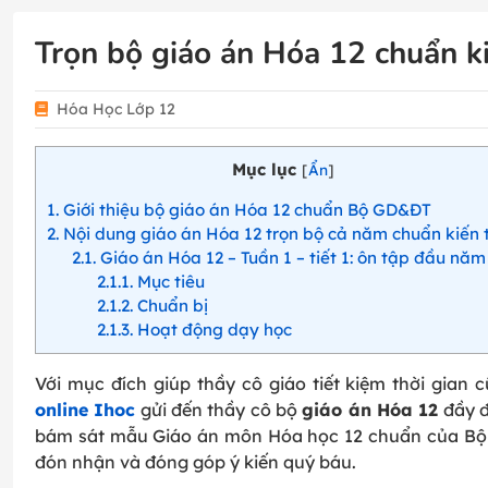
Trọn bộ giáo án Hóa 12 chuẩn 
Hóa Học Lớp 12
Mục lục
[
Ẩn
]
1
Giới thiệu bộ giáo án Hóa 12 chuẩn Bộ GD&ĐT
2
Nội dung giáo án Hóa 12 trọn bộ cả năm chuẩn kiến 
2.1
Giáo án Hóa 12 – Tuần 1 – tiết 1: ôn tập đầu năm
2.1.1
Mục tiêu
2.1.2
Chuẩn bị
2.1.3
Hoạt động dạy học
Với mục đích giúp thầy cô giáo tiết kiệm thời gia
online Ihoc
gửi đến thầy cô bộ
giáo án Hóa 12
đầy đ
bám sát mẫu Giáo án môn Hóa học 12 chuẩn của Bộ G
đón nhận và đóng góp ý kiến quý báu.