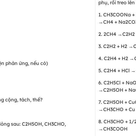
phụ, rồi treo lê
1. CH
3
COONa +
→CH
4
+ Na
2
CO
2. 2CH
4
→C
2
H
2
3. C
2
H
2
+ H
2
→
4. C
2
H
4
+ H
2
→
iện phản ứng, nếu có)
5. C
2
H
4
+ HCl 
6. C
2
H
5
Cl + Na
→C
2
H
5
OH + Na
g cộng, tách, thế?
7. C
2
H
5
OH + Cu
→CH
3
CHO + Cu
8. CH
3
CHO + 1/
lỏng sau: C
2
H
5
OH, CH
3
CHO,
→CH
3
COOH