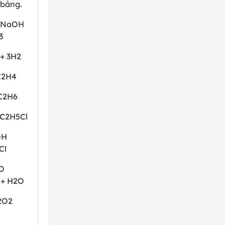
n bảng.
 NaOH
3
+ 3H
2
C
2
H
4
C
2
H
6
→C
2
H
5
Cl
OH
Cl
O
 + H
2
O
2O
2