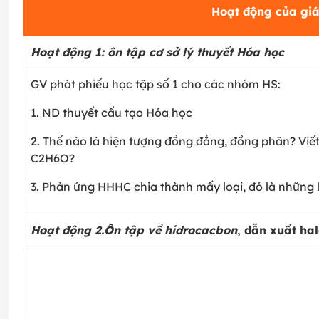
Hoạt động của giá
Hoạt động 1: ôn tập cơ sở lý thuyết Hóa học
GV phát phiếu học tập số 1 cho các nhóm HS:
1. ND thuyết cấu tạo Hóa học
2. Thế nào là hiện tượng đồng đẳng, đồng phân? Viết
C
2
H
6
O?
3. Phản ứng HHHC chia thành mấy loại, đó là những 
Hoạt động 2.Ôn tập về hidrocacbon
, dẫn xuất hal