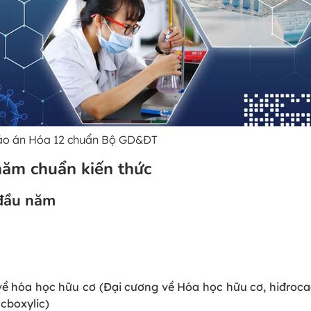
giáo án Hóa 12 chuẩn Bộ GD&ĐT
năm chuẩn kiến thức
 đầu năm
 về hóa học hữu cơ (Đại cương về Hóa học hữu cơ, hiđroc
acboxylic)