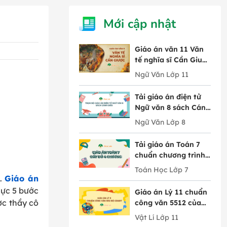
Mới cập nhật
Giáo án văn 11 Văn
tế nghĩa sĩ Cần Giuộc
tác giả Nguyễn Đình
Ngữ Văn Lớp 11
Chiểu
Tải giáo án điện tử
Ngữ văn 8 sách Cánh
Diều đầy đủ 10 bài
Ngữ Văn Lớp 8
Tải giáo án Toán 7
chuẩn chương trình
mới chi tiết 4 chương
Toán Học Lớp 7
n.
Giáo án
lực 5 bước
Giáo án Lý 11 chuẩn
ợc thầy cô
công văn 5512 của
Bộ GD&ĐT trọn bộ
Vật Lí Lớp 11
cả năm