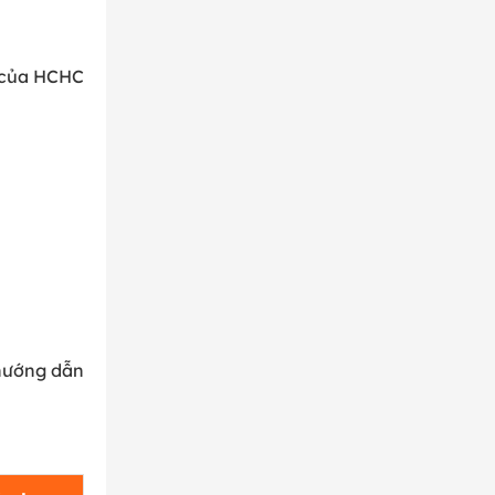
T của HCHC
 hướng dẫn