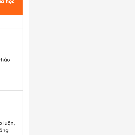
ủa học
thảo
 luận,
bảng