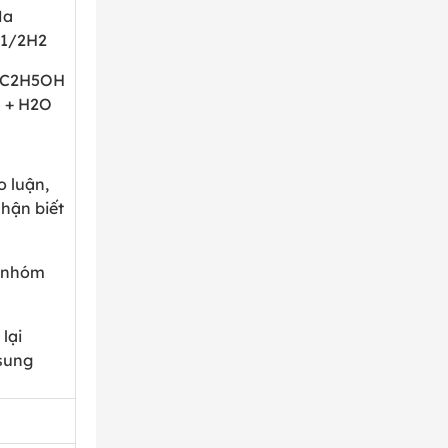
Na
1/2H
2
 C
2
H
5
OH
5
+ H
2
O
 luận,
nhận biết
1 nhóm
lại
sung