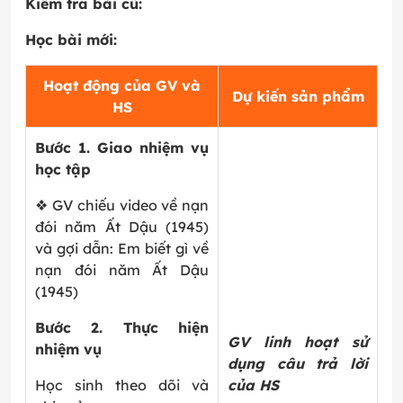
Kiểm tra bài cũ:
Học bài mới:
Hoạt động của GV và
Dự kiến sản phẩm
HS
Bước 1. Giao nhiệm vụ
học tập
❖ GV chiếu video về nạn
đói năm Ất Dậu (1945)
và gợi dẫn: Em biết gì về
nạn đói năm Ất Dậu
(1945)
Bước 2. Thực hiện
GV linh hoạt sử
nhiệm vụ
dụng câu trả lời
Học sinh theo dõi và
của HS