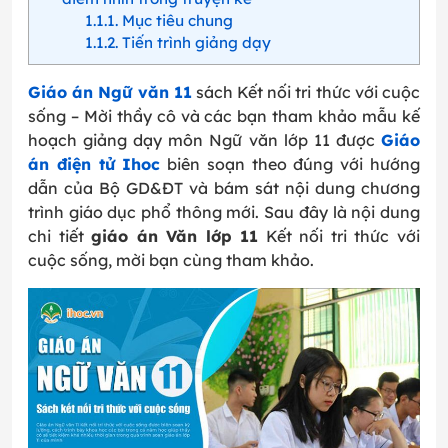
1.1.1
Mục tiêu chung
1.1.2
Tiến trình giảng dạy
Giáo án Ngữ văn 11
sách Kết nối tri thức với cuộc
sống – Mời thầy cô và các bạn tham khảo mẫu kế
hoạch giảng dạy môn Ngữ văn lớp 11 được
Giáo
án điện tử Ihoc
biên soạn theo đúng với hướng
dẫn của Bộ GD&ĐT và bám sát nội dung chương
trình giáo dục phổ thông mới. Sau đây là nội dung
chi tiết
giáo án Văn lớp 11
Kết nối tri thức với
cuộc sống, mời bạn cùng tham khảo.