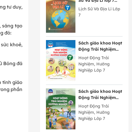
Sử Và Địa Lí lớp 7
Chân Trời Sáng Tạo
ng tư duy,
Lịch Sử Và Địa Lí Lớp
7
 sáng tạo
g đó:
Sách giáo khoa Hoạt
 sức khoẻ,
Động Trải Nghiệm
Hướng Nghiệp lớp 7
Hoạt Động Trải
bản 2 Chân Trời
sử Bóng đá
Nghiệm, Hướng
Sáng Tạo
Nghiệp Lớp 7
 tính giáo
rong phần
Sách giáo khoa Hoạt
Động Trải Nghiệm
Hướng Nghiệp lớp 7
Hoạt Động Trải
bản 1 Chân Trời
Nghiệm, Hướng
Sáng Tạo
Nghiệp Lớp 7