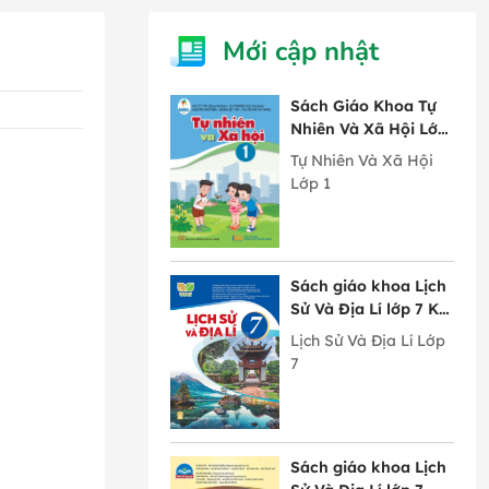
Mới cập nhật
Sách Giáo Khoa Tự
Nhiên Và Xã Hội Lớp
1 Cánh Diều
Tự Nhiên Và Xã Hội
Lớp 1
Sách giáo khoa Lịch
Sử Và Địa Lí lớp 7 Kết
Nối Tri Thức Với
Lịch Sử Và Địa Lí Lớp
Cuộc Sống
7
Sách giáo khoa Lịch