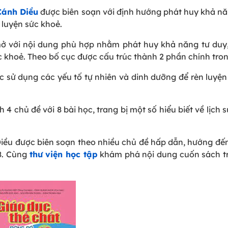
Cánh Diều
được biên soạn với định hướng phát huy khả nă
 luyện sức khoẻ.
ở với nội dung phù hợp nhằm phát huy khả năng tư duy,
c khoẻ. Theo bố cục được cấu trúc thành 2 phần chính tron
c sử dụng các yếu tố tự nhiên và dinh dưỡng để rèn luyện
4 chủ đề với 8 bài học, trang bị một số hiểu biết về lịch 
iều được biên soạn theo nhiều chủ đề hấp dẫn, hướng đến
8. Cùng
thư viện học tập
khám phá nội dung cuốn sách t