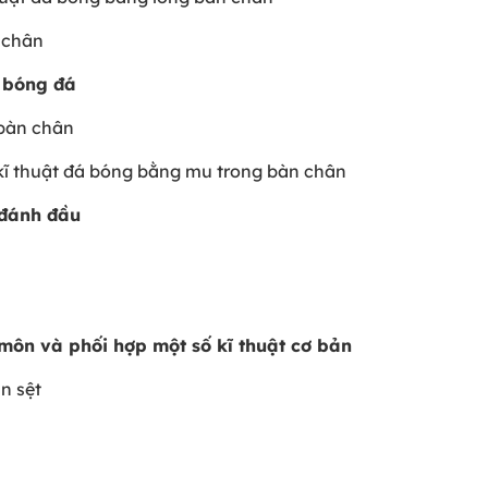
 chân
n bóng đá
 bàn chân
kĩ thuật đá bóng bằng mu trong bàn chân
 đánh đầu
 môn và phối hợp một số kĩ thuật cơ bản
ăn sệt