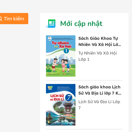
Tìm kiếm
Mới cập nhật
Sách Giáo Khoa Tự
Nhiên Và Xã Hội Lớp
1 Cánh Diều
Tự Nhiên Và Xã Hội
Lớp 1
Sách giáo khoa Lịch
Sử Và Địa Lí lớp 7 Kết
Nối Tri Thức Với
Lịch Sử Và Địa Lí Lớp
Cuộc Sống
7