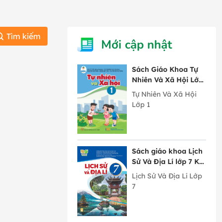
Tìm kiếm
Mới cập nhật
Sách Giáo Khoa Tự
Nhiên Và Xã Hội Lớp
1 Cánh Diều
Tự Nhiên Và Xã Hội
Lớp 1
Sách giáo khoa Lịch
Sử Và Địa Lí lớp 7 Kết
Nối Tri Thức Với
Lịch Sử Và Địa Lí Lớp
Cuộc Sống
7