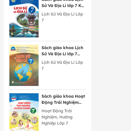
Sử Và Địa Lí lớp 7 Kết
Nối Tri Thức Với
Lịch Sử Và Địa Lí Lớp
Cuộc Sống
7
Sách giáo khoa Lịch
Sử Và Địa Lí lớp 7
Chân Trời Sáng Tạo
Lịch Sử Và Địa Lí Lớp
7
Sách giáo khoa Hoạt
Động Trải Nghiệm
Hướng Nghiệp lớp 7
Hoạt Động Trải
bản 2 Chân Trời
Nghiệm, Hướng
Sáng Tạo
Nghiệp Lớp 7