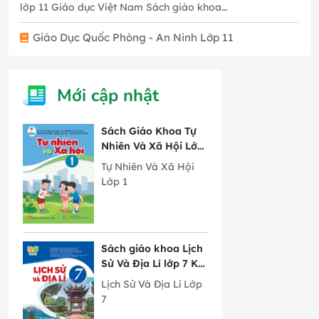
lớp 11 Giáo dục Việt Nam Sách giáo khoa…
Giáo Dục Quốc Phòng - An Ninh Lớp 11
Mới cập nhật
Sách Giáo Khoa Tự
Nhiên Và Xã Hội Lớp
1 Cánh Diều
Tự Nhiên Và Xã Hội
Lớp 1
Sách giáo khoa Lịch
Sử Và Địa Lí lớp 7 Kết
Nối Tri Thức Với
Lịch Sử Và Địa Lí Lớp
Cuộc Sống
7