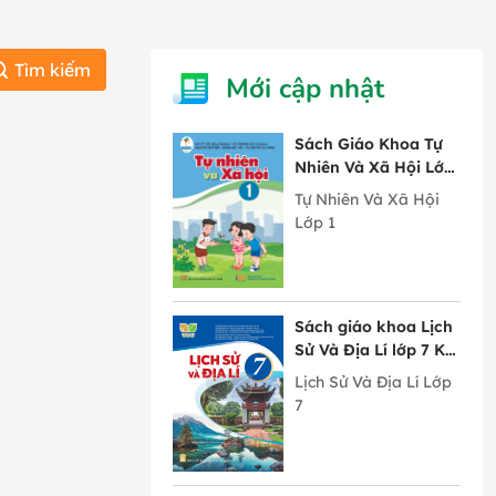
Tìm kiếm
Mới cập nhật
Sách Giáo Khoa Tự
Nhiên Và Xã Hội Lớp
1 Cánh Diều
Tự Nhiên Và Xã Hội
Lớp 1
Sách giáo khoa Lịch
Sử Và Địa Lí lớp 7 Kết
Nối Tri Thức Với
Lịch Sử Và Địa Lí Lớp
Cuộc Sống
7