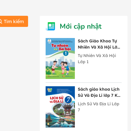
Tìm kiếm
Mới cập nhật
Sách Giáo Khoa Tự
Nhiên Và Xã Hội Lớp
1 Cánh Diều
Tự Nhiên Và Xã Hội
Lớp 1
Sách giáo khoa Lịch
Sử Và Địa Lí lớp 7 Kết
Nối Tri Thức Với
Lịch Sử Và Địa Lí Lớp
Cuộc Sống
7