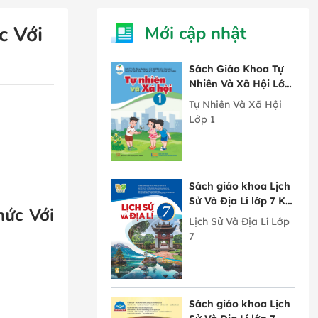
c Với
Mới cập nhật
Sách Giáo Khoa Tự
Nhiên Và Xã Hội Lớp
1 Cánh Diều
Tự Nhiên Và Xã Hội
Lớp 1
Sách giáo khoa Lịch
Sử Và Địa Lí lớp 7 Kết
hức Với
Nối Tri Thức Với
Lịch Sử Và Địa Lí Lớp
Cuộc Sống
7
Sách giáo khoa Lịch