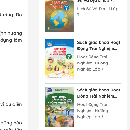
Sử Và Địa Lí lớp 7
Chân Trời Sáng Tạo
Lịch Sử Và Địa Lí Lớp
 Nương, Đỗ
7
định hướng
c dụng làm
Sách giáo khoa Hoạt
Động Trải Nghiệm
Hướng Nghiệp lớp 7
Hoạt Động Trải
bản 2 Chân Trời
Nghiệm, Hướng
Sáng Tạo
Nghiệp Lớp 7
Sách giáo khoa Hoạt
Động Trải Nghiệm
Hướng Nghiệp lớp 7
ví dụ điển
Hoạt Động Trải
bản 1 Chân Trời
Nghiệm, Hướng
Sáng Tạo
Nghiệp Lớp 7
 những báo
ợc một tập