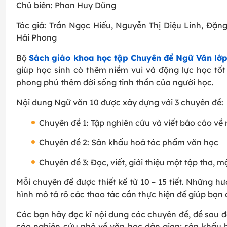
Chủ biên: Phan Huy Dũng
Tác giả: Trần Ngọc Hiếu, Nguyễn Thị Diệu Linh, Đặ
Hải Phong
Bộ
Sách giáo khoa học tập Chuyên đề Ngữ Văn lớp 
giúp học sinh có thêm niềm vui và động lực học tố
phong phú thêm đời sống tinh thần của người học.
Nội dung Ngữ văn 10 được xây dựng với 3 chuyên đề:
Chuyên đề 1: Tập nghiên cứu và viết báo cáo về
Chuyên đề 2: Sân khấu hoá tác phẩm văn học
Chuyên đề 3: Đọc, viết, giới thiệu một tập thơ, 
Mỗi chuyên đề được thiết kế từ 10 – 15 tiết. Những h
hình mô tả rõ các thao tác cần thực hiện để giúp bạn 
Các bạn hãy đọc kĩ nội dung các chuyên đề, đề sau đ
cáo nghiên cứu nhỏ về văn học dân gian; sân khấu 