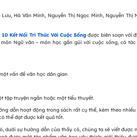
ng Lưu, Hà Văn Minh, Nguyễn Thị Ngọc Minh, Nguyễn Thị
10 Kết Nối Tri Thức Với Cuộc Sống
được biên soạn với 
t môn Ngữ văn – môn học gần gũi với cuộc sống, có tá
 một vấn đề văn học dân gian
một tập truyện ngắn hoặc một tiểu thuyết.
ướng dẫn hoạt động trong sách rất cụ thể, kèm theo nhiều 
có thể đạt được kết quả tốt.
ó, dưới sự hướng dẫn của thầy cô, chúng ta sẽ viết được
hoá được một tác phẩm văn học yêu thích; giới thiệu đư