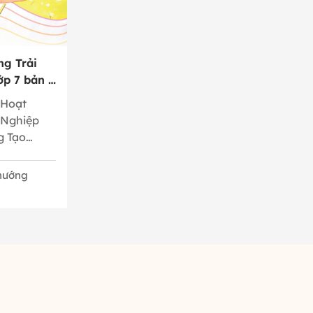
ng Trải
p 7 bản 2
 Hoạt
 Nghiệp
g Tạo
 hướng