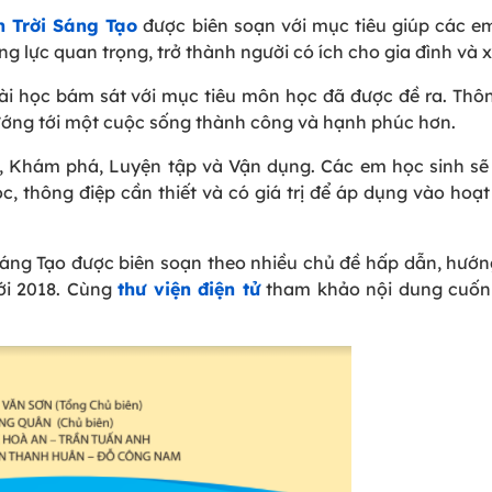
 Trời Sáng Tạo
được biên soạn với mục tiêu giúp các e
 lực quan trọng, trở thành người có ích cho gia đình và x
ài học bám sát với mục tiêu môn học đã được đề ra. Thô
ướng tới một cuộc sống thành công và hạnh phúc hơn.
ầu, Khám phá, Luyện tập và Vận dụng. Các em học sinh s
ọc, thông điệp cần thiết và có giá trị để áp dụng vào hoạ
áng Tạo được biên soạn theo nhiều chủ đề hấp dẫn, hướn
ới 2018. Cùng
thư viện điện tử
tham khảo nội dung cuốn