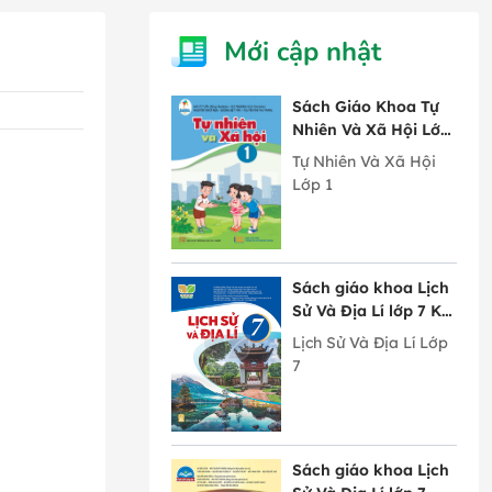
Mới cập nhật
Sách Giáo Khoa Tự
Nhiên Và Xã Hội Lớp
1 Cánh Diều
Tự Nhiên Và Xã Hội
Lớp 1
Sách giáo khoa Lịch
Sử Và Địa Lí lớp 7 Kết
Nối Tri Thức Với
Lịch Sử Và Địa Lí Lớp
Cuộc Sống
7
Sách giáo khoa Lịch