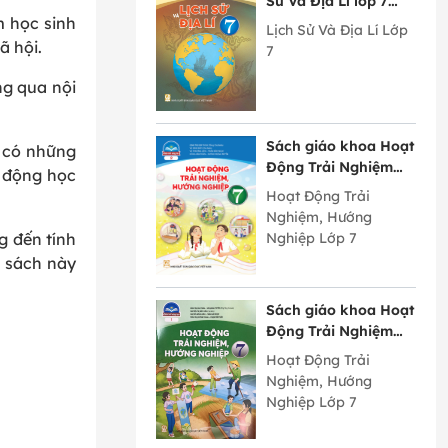
Sử Và Địa Lí lớp 7
Chân Trời Sáng Tạo
m học sinh
Lịch Sử Và Địa Lí Lớp
ã hội.
7
ng qua nội
Sách giáo khoa Hoạt
ẽ có những
Động Trải Nghiệm
t động học
Hướng Nghiệp lớp 7
Hoạt Động Trải
bản 2 Chân Trời
Nghiệm, Hướng
Sáng Tạo
Nghiệp Lớp 7
g đến tính
 sách này
Sách giáo khoa Hoạt
Động Trải Nghiệm
Hướng Nghiệp lớp 7
Hoạt Động Trải
bản 1 Chân Trời
Nghiệm, Hướng
Sáng Tạo
Nghiệp Lớp 7