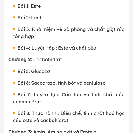
Bài 1: Este
Bài 2: Lipit
Bài 3: Khái niệm về xà phòng và chất giặt rửa
tổng hợp
Bài 4: Luyện tập : Este và chất béo
Chương 2:
Cacbohidrat
Bài 5: Glucozơ
Bài 6: Saccarozơ, tinh bột và xenlulozơ
Bài 7: Luyện tập: Cấu tạo và tính chất của
cacbohiđrat
Bài 8: Thực hành : Điều chế, tính chất hoá học
của este và cacbohiđrat
Chương 3:
Amin, Amino axit và Protein