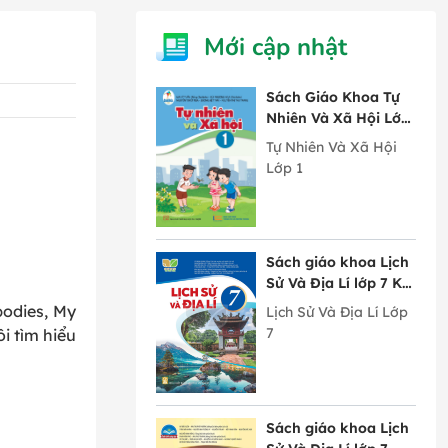
Mới cập nhật
Sách Giáo Khoa Tự
Nhiên Và Xã Hội Lớp
1 Cánh Diều
Tự Nhiên Và Xã Hội
Lớp 1
Sách giáo khoa Lịch
Sử Và Địa Lí lớp 7 Kết
Nối Tri Thức Với
bodies, My
Lịch Sử Và Địa Lí Lớp
Cuộc Sống
7
i tìm hiểu
Sách giáo khoa Lịch