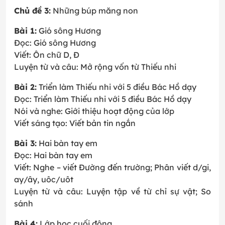
Chủ đề 3:
Những búp măng non
Bài 1:
Gió sông Hương
Đọc: Gió sông Hương
Viết: Ôn chữ D, Đ
Luyện từ và câu: Mở rộng vốn từ Thiếu nhi
Bài 2:
Triển làm Thiếu nhi với 5 điều Bác Hồ dạy
Đọc: Triển làm Thiếu nhi với 5 điều Bác Hồ dạy
Nói và nghe: Giới thiệu hoạt động của lớp
Viết sáng tạo: Viết bản tin ngắn
Bài 3:
Hai bàn tay em
Đọc: Hai bàn tay em
Viết: Nghe – viết Đường đến trường; Phân viết d/gi,
ay/ây, uôc/uôt
Luyện từ và câu: Luyện tập về từ chỉ sự vật; So
sánh
Bài 4:
Lớp học cuối đông