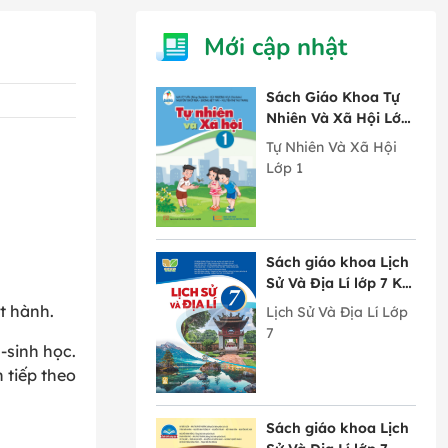
Mới cập nhật
Sách Giáo Khoa Tự
Nhiên Và Xã Hội Lớp
1 Cánh Diều
Tự Nhiên Và Xã Hội
Lớp 1
Sách giáo khoa Lịch
Sử Và Địa Lí lớp 7 Kết
Nối Tri Thức Với
t hành.
Lịch Sử Và Địa Lí Lớp
Cuộc Sống
7
-sinh học.
 tiếp theo
Sách giáo khoa Lịch