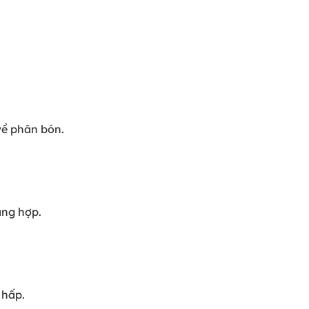
 về phân bón.
ang hợp.
 hấp.