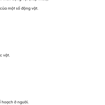
 của một số động vật.
c vật.
ế hoạch ở người.